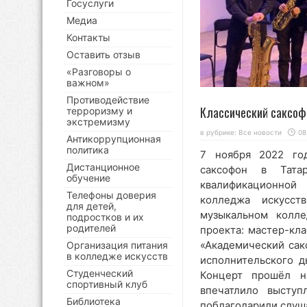
Госуслуги
Медиа
Контакты
Оставить отзыв
«Разговоры о
важном»
Противодействие
Классический саксоф
терроризму и
экстремизму
в рубрике:
Все новости
08
Антикоррупционная
политика
7 ноября 2022 год
Дистанционное
саксофон в Тата
обучение
квалификационной
Телефоны доверия
колледжа искусс
для детей,
музыкальном колл
подростков и их
родителей
проекта: мастер-кла
«Академический сак
Организация питания
в колледже искусств
исполнительского д
Студенческий
Концерт прошёл н
спортивный клуб
впечатлило выступ
Библиотека
поблагодарили слуш