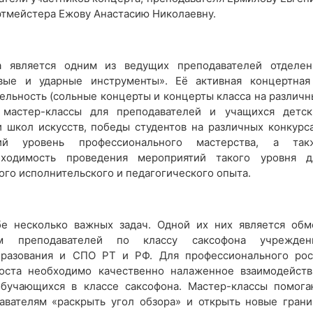
ртмейстера Ежову Анастасию Николаевну.
а является одним из ведущих преподавателей отделен
вые и ударные инструменты». Её активная концертная
ельность (сольные концерты и концерты класса на различн
 мастер-классы для преподавателей и учащихся детск
 школ искусств, победы студентов на различных конкурса
ий уровень профессионального мастерства, а так
бходимость проведения мероприятий такого уровня д
го исполнительского и педагогического опыта.
бе несколько важных задач. Одной их них является обм
м преподавателей по классу саксофона учрежден
бразования и СПО РТ и РФ. Для профессионального рос
роста необходимо качественно налаженное взаимодейств
обучающихся в классе саксофона. Мастер-классы помога
авателям «раскрыть угол обзора» и открыть новые грани