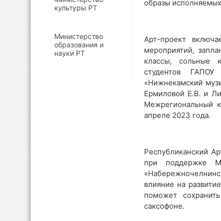
образы исполняемых
культуры РТ
Министерство
Арт-проект включа
образования и
мероприятий, запла
науки РТ
классы, сольные 
студентов ГАПОУ
«Нижнекамский музы
Ермиловой Е.В. и Л
Межрегиональный к
апреле 2023 года.
Республиканский Ар
при поддержке Ми
«Набережночелнинс
влияние на развити
поможет сохранить
саксофоне.