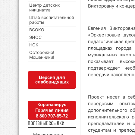
Центр детских
Викторовну и конце
инициатив
Штаб воспитательной
работы
Евгения Викторовн
ВСОКО
«Оркестровые духо
ЭИОС
педагогическая деят
НОК
площадках города,
Осторожно!
музыкальных школ и
Мошенники!
показывает высок
подтверждает нео
передачи накопленно
Версия для
слабовидящих
Проект несет в се
передовым опыто
Коронавирус
дополнительного о
Горячая линия
8 800 707-85-72
исполнительского 
ПОЛЕЗНЫЕ ССЫЛКИ
преподавателей и 
студентам и препод
Министерство