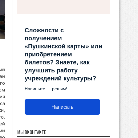
Сложности с
получением
«Пушкинской карты» или
приобретением
билетов? Знаете, как
ий
улучшить работу
ей
учреждений культуры?
го
Напишите — решим!
ом
ия
са
Написать
и,
о.
ей
ми
МЫ ВКОНТАКТЕ
ию