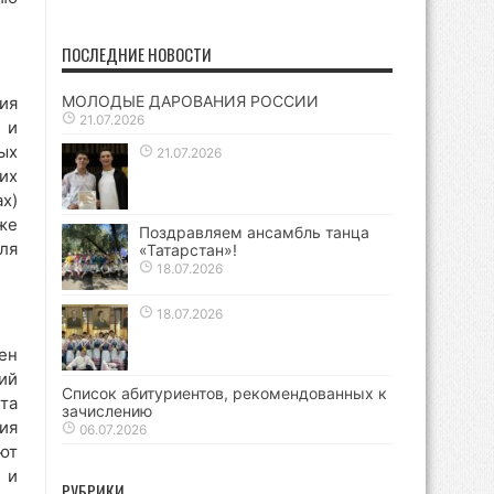
ПОСЛЕДНИЕ НОВОСТИ
МОЛОДЫЕ ДАРОВАНИЯ РОССИИ
ия
21.07.2026
 и
ых
21.07.2026
их
х)
же
Поздравляем ансамбль танца
ля
«Татарстан»!
18.07.2026
18.07.2026
ен
ий
Список абитуриентов, рекомендованных к
та
зачислению
ия
06.07.2026
ют
 и
РУБРИКИ