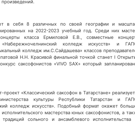
 произведений.
ет в себя 8 различных по своей географии и масшта
нированных на 2022-2023 учебный год. Среди них масте
концерты класса Ермиловой Е.В., совместные концер
 «Набережночелнинский колледж искусств» и ГАП
кальный колледж им.С.Сайдашева» классов преподавател
ипатовой Н.Н. Красивой финальной точкой станет I Открыт
онкурс саксофонистов «VIVO SAX» который запланирован
т-проект «Классический саксофон в Татарстане» реализует
нистерства культуры Республики Татарстан и ГАП
кий колледж искусств». Подобный формат окажет больш
е исполнительского мастерства юных саксофонистов, а так
 традиций сольного и ансамблевого исполнительства 