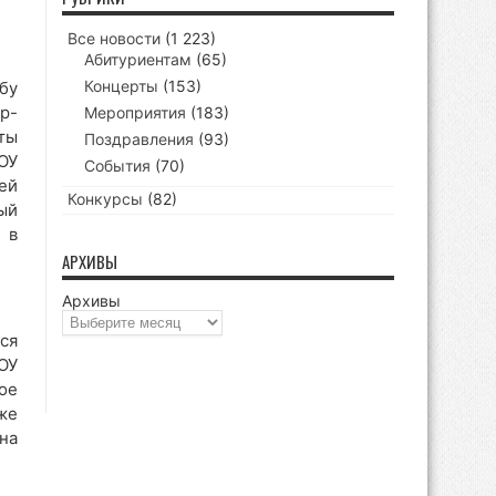
Все новости
(1 223)
Абитуриентам
(65)
Концерты
(153)
бу
р-
Мероприятия
(183)
ты
Поздравления
(93)
ОУ
События
(70)
ей
Конкурсы
(82)
ый
 в
АРХИВЫ
Архивы
ся
ОУ
ое
же
на