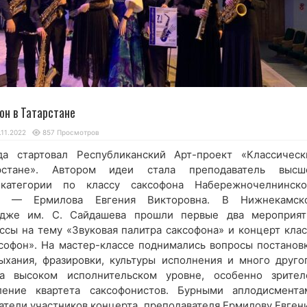
он в Татарстане
.11.2022
857 Просмотров
а стартовал Республиканский Арт-проект «Классическ
рстане». Автором идеи стала преподаватель высш
 категории по классу саксофона Набережночелнинско
тв — Ермилова Евгения Викторовна. В Нижнекамск
едже им. С. Сайдашева прошли первые два мероприят
ссы на тему «Звуковая палитра саксофона» и концерт клас
софон». На мастер-классе поднимались вопросы постановк
ыхания, фразировки, культуры исполнения и много другог
а высоком исполнительском уровне, особенно зрител
ление квартета саксофонистов. Бурными аплодисмента
атели участников концерта, преподавателя Ермилову Евген