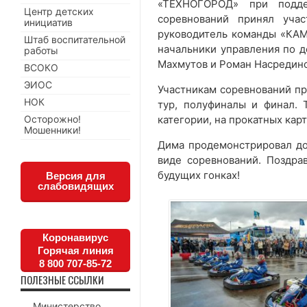
«ТЕХНОГОРОД» при подде
Центр детских
соревнований принял уча
инициатив
руководитель команды «КАМ
Штаб воспитательной
начальники управления по д
работы
Махмутов и Роман Насредино
ВСОКО
ЭИОС
Участникам соревнований пр
НОК
тур, полуфиналы и финал. 
Осторожно!
категории, на прокатных кар
Мошенники!
Дима продемонстрировал до
виде соревнований. Поздр
будущих гонках!
Версия для
слабовидящих
Коронавирус
Горячая линия
8 800 707-85-72
ПОЛЕЗНЫЕ ССЫЛКИ
Министерство