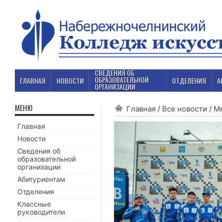
СВЕДЕНИЯ ОБ
ОБРАЗОВАТЕЛЬНОЙ
ГЛАВНАЯ
НОВОСТИ
ОТДЕЛЕНИЯ
А
ОРГАНИЗАЦИИ
МЕНЮ
Главная
/
Все новости
/
М
Главная
Новости
Сведения об
образовательной
организации
Абитуриентам
Отделения
Классные
руководители