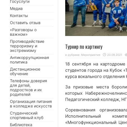
Госуслуги
Медиа
Контакты
Оставить отзыв
«Разговоры о
важном»
Противодействие
Турнир по картингу
терроризму и
экстремизму
в рубрике:
Мероприятия
20.09.2021
Антикоррупционная
политика
18 сентября на картодроме
Дистанционное
студентов города на Кубок «
обучение
курса вокального отделения
Телефоны доверия
для детей,
За призовые места бороли
подростков и их
которых Набережночелнинс
родителей
Педагогический колледж, НГ
Организация питания
в колледже искусств
Соревнования организовал
Студенческий
Исполнительный ко
спортивный клуб
«Многофункциональный Цен
Библиотека