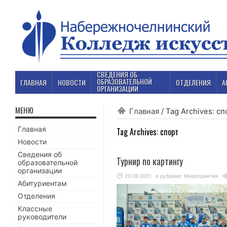
СВЕДЕНИЯ ОБ
ОБРАЗОВАТЕЛЬНОЙ
ГЛАВНАЯ
НОВОСТИ
ОТДЕЛЕНИЯ
А
ОРГАНИЗАЦИИ
МЕНЮ
Главная
/
Tag Archives: сп
Главная
Tag Archives:
спорт
Новости
Сведения об
Турнир по картингу
образовательной
организации
20.09.2021
в рубрике:
Мероприятия
Абитуриентам
Отделения
Классные
руководители