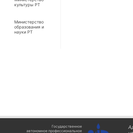
культуры РТ
Министерство
образования и
науки РТ
Государственное
А
автономное профессиональное