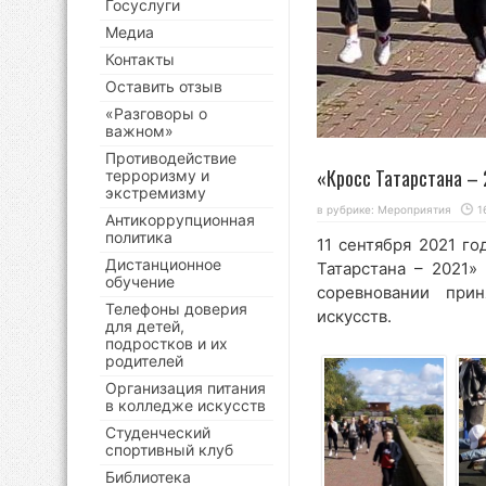
Госуслуги
Медиа
Контакты
Оставить отзыв
«Разговоры о
важном»
Противодействие
«Кросс Татарстана –
терроризму и
экстремизму
в рубрике:
Мероприятия
1
Антикоррупционная
политика
11 сентября 2021 г
Дистанционное
Татарстана – 2021»
обучение
соревновании при
Телефоны доверия
искусств.
для детей,
подростков и их
родителей
Организация питания
в колледже искусств
Студенческий
спортивный клуб
Библиотека