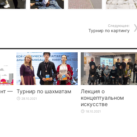
Следующее:
Турнир по картингу
ант —
Турнир по шахматам
Лекция о
концептуальном
28.10.2021
искусстве
18.10.2021