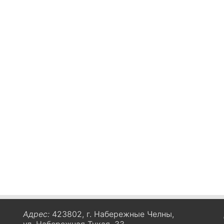
Адрес:
423802, г. Набережные Челны,