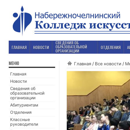
СВЕДЕНИЯ ОБ
ОБРАЗОВАТЕЛЬНОЙ
ГЛАВНАЯ
НОВОСТИ
ОТДЕЛЕНИЯ
А
ОРГАНИЗАЦИИ
МЕНЮ
Главная
/
Все новости
/
М
Главная
Новости
Сведения об
образовательной
организации
Абитуриентам
Отделения
Классные
руководители