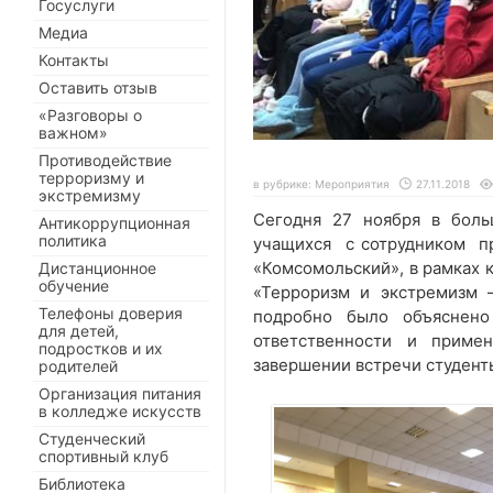
Госуслуги
Медиа
Контакты
Оставить отзыв
«Разговоры о
важном»
Противодействие
терроризму и
в рубрике:
Мероприятия
27.11.2018
экстремизму
Сегодня 27 ноября в боль
Антикоррупционная
политика
учащихся с сотрудником п
«Комсомольский», в рамках 
Дистанционное
обучение
«Терроризм и экстремизм 
Телефоны доверия
подробно было объяснено
для детей,
ответственности и приме
подростков и их
завершении встречи студент
родителей
Организация питания
в колледже искусств
Студенческий
спортивный клуб
Библиотека