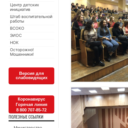
Центр детских
инициатив
Штаб воспитательной
работы
ВСОКО
ЭИОС
НОК
Осторожно!
Мошенники!
Версия для
слабовидящих
Коронавирус
Горячая линия
8 800 707-85-72
ПОЛЕЗНЫЕ ССЫЛКИ
Министерство