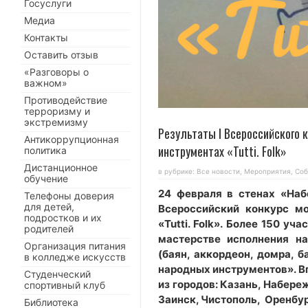
Госуслуги
Медиа
Контакты
Оставить отзыв
«Разговоры о
важном»
Противодействие
терроризму и
экстремизму
Результаты I Всероссийского 
Антикоррупционная
инструментах «Tutti. Folk»
политика
Дистанционное
в рубрике:
Все новости
,
Мероприятия
,
Соб
обучение
24 февраля в стенах «На
Телефоны доверия
для детей,
Всероссийский конкурс м
подростков и их
«
Tutti
.
Folk».
Более 150 учас
родителей
мастерстве исполнения н
Организация питания
(баян, аккордеон, домра, б
в колледже искусств
народных инструментов». Вп
Студенческий
из городов: Казань, Набер
спортивный клуб
Заинск, Чистополь, Оренбур
Библиотека