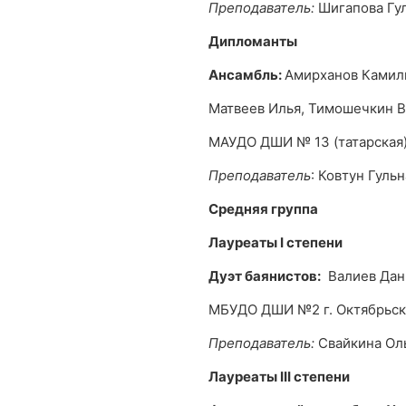
Преподаватель:
Шигапова Гу
Дипломанты
Ансамбль:
Амирханов Камиль
Матвеев Илья, Тимошечкин 
МАУДО ДШИ № 13 (татарская
Преподаватель
: Ковтун Гуль
Средняя группа
Лауреаты
I
степени
Дуэт баянистов:
Валиев Дани
МБУДО ДШИ №2 г. Октябрьс
Преподаватель:
Свайкина Ол
Лауреаты
III
степени