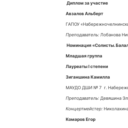
Диплом за участие
Авзалов Альберт
ГАПОУ «Набережночелнински
Преподаватель:
Лобанова Ни
Номинация «Солисты. Балал
Младшая группа
Лауреаты
I
степени
Зиганшина Камилла
МАУДО ДШИ № 7 г. Набереж
Преподаватель
: Девяшина Э
Концертмейстер:
Николахина
Комаров Егор