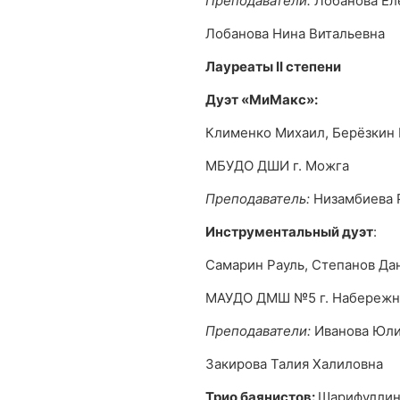
Преподаватели:
Лобанова Ел
Лобанова Нина Витальевна
Лауреаты
II
степени
Дуэт «МиМакс»:
Клименко Михаил, Берёзкин
МБУДО ДШИ г. Можга
Преподаватель:
Низамбиева 
Инструментальный дуэт
:
Самарин Рауль, Степанов Да
МАУДО ДМШ №5 г. Набереж
Преподаватели:
Иванова Юли
Закирова Талия Халиловна
Трио баянистов:
Шарифуллин