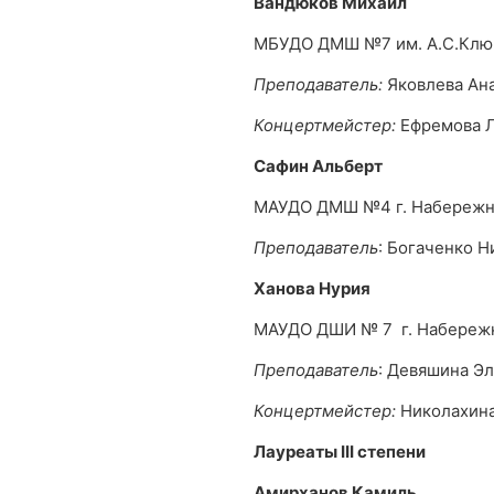
Вандюков Михаил
МБУДО ДМШ №7 им. А.С.Ключ
Преподаватель:
Яковлева Ан
Концертмейстер:
Ефремова 
Сафин Альберт
МАУДО ДМШ №4 г. Набереж
Преподаватель
: Богаченко 
Ханова Нурия
МАУДО ДШИ № 7 г. Набереж
Преподаватель
: Девяшина Э
Концертмейстер:
Николахина
Лауреаты
III
степени
Амирханов Камиль