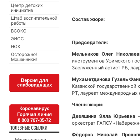
Центр детских
инициатив
Штаб воспитательной
Состав жюри:
работы
ВСОКО
ЭИОС
Председатели:
НОК
Мельников Олег Николаев
Осторожно!
Мошенники!
инструментов Уфимского госу
Заслуженный артист РБ, лау
Мухаметдинова Гузель Фаи
Версия для
слабовидящих
Казанской государственной к
РТ, лауреат международных 
Члены жюри:
Коронавирус
Горячая линия
Девяшина Элла Юрьевна
–
8 800 707-85-72
оркестра» ГАПОУ «Набережн
ПОЛЕЗНЫЕ ССЫЛКИ
Фёдоров Николай Прокоп
Министерство