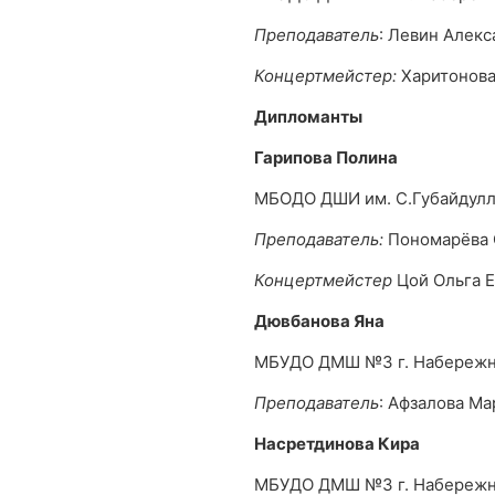
Преподаватель
: Левин Алек
Концертмейстер:
Харитонова
Дипломанты
Гарипова Полина
МБОДО ДШИ им. С.Губайдулл
Преподаватель:
Пономарёва 
Концертмейстер
Цой Ольга 
Дювбанова Яна
МБУДО ДМШ №3 г. Набереж
Преподаватель
: Афзалова Ма
Насретдинова Кира
МБУДО ДМШ №3 г. Набереж