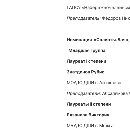
ГАПОУ «Набережночелнински
Преподаватель:
Фёдоров Ник
Номинация «Солисты. Баян,
Младшая группа
Лауреат
I
степени
Зиатдинов Рубис
МОУДО ДШИ г. Азнакаево
Преподаватели:
Абсалямова 
Лауреаты
II
степени
Рязанова Виктория
МБУДО ДШИ г. Можга