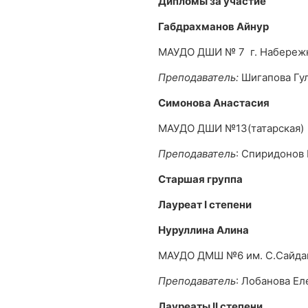
Дипломы за участие
Габдрахманов Айнур
МАУДО ДШИ № 7 г. Набереж
Преподаватель:
Шигапова Гу
Симонова Анастасия
МАУДО ДШИ №13(татарская) 
Преподаватель
: Спиридонов
Старшая группа
Лауреат
I
степени
Нуруллина Алина
МАУДО ДМШ №6 им. С.Сайда
Преподаватель
: Лобанова Ел
Лауреаты
II
степени