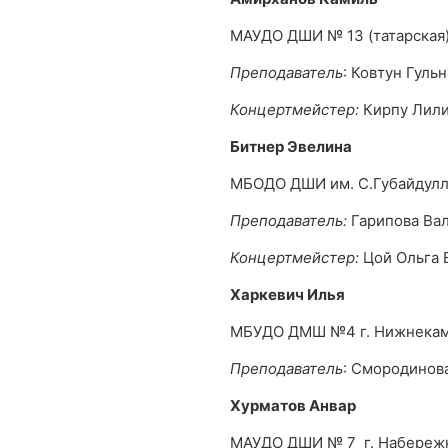
МАУДО ДШИ № 13 (татарская
Преподаватель
: Ковтун Гуль
Концертмейстер:
Кирпу Лили
Битнер Эвелина
МБОДО ДШИ им. С.Губайдулл
Преподаватель:
Гарипова Ва
Концертмейстер:
Цой Ольга 
Харкевич Илья
МБУДО ДМШ №4 г. Нижнека
Преподаватель
: Смородинов
Хурматов Анвар
МАУДО ДШИ № 7 г. Набереж