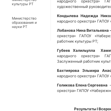
народного оркестра» ГА
культуры РТ
художественный руководите
Кондылева Надежда Нико
Министерство
народного оркестра» ГАПОУ 
образования и
науки РТ
Лобанова Нина Витальевна
оркестра» ГАПОУ «Набере
работник культуры РТ;
Губеев Халильулла Хами
народного оркестра» ГА
Заслуженный работник культ
Бахтиярова Эльмира Ана
народного оркестра» ГАПОУ 
Голикова Елена Сергеевна
—
оркестра» ГАПОУ «Набережн
Результаты
I Всер