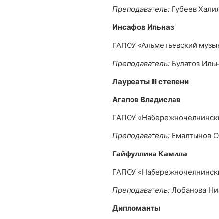
Преподаватель:
Губеев Хали
Инсафов Ильназ
ГАПОУ «Альметьевский музы
Преподаватель:
Булатов Иль
Лауреаты
III
степени
Агапов Владислав
ГАПОУ «Набережночелнински
Преподаватель:
Емалтынов О
Гайфуллина Камила
ГАПОУ «Набережночелнински
Преподаватель:
Лобанова Ни
Дипломанты