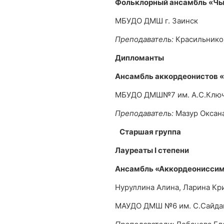
Фольклорный ансамбль «Ч
МБУДО ДМШ г. Заинск
Преподаватель:
Красильнико
Дипломанты
Ансамбль аккордеонистов 
МБУДО ДМШ№7 им. А.С.Ключа
Преподаватель:
Мазур Оксан
Старшая группа
Лауреаты
I
степени
Ансамбль «Аккордеониссим
Нуруллина Алина, Ларина Кр
МАУДО ДМШ №6 им. С.Сайда