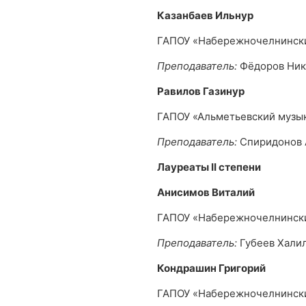
Казанбаев Ильнур
ГАПОУ «Набережночелнински
Преподаватель:
Фёдоров Ник
Равилов Газинур
ГАПОУ «Альметьевский музы
Преподаватель:
Спиридонов 
Лауреаты
II
степени
Анисимов Виталий
ГАПОУ «Набережночелнински
Преподаватель:
Губеев Хали
Кондрашин Григорий
ГАПОУ «Набережночелнински