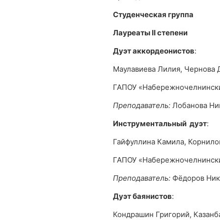
Студенческая группа
Лауреаты
II
степени
Дуэт аккордеонистов
:
Маулавиева Лилия, Чернова 
ГАПОУ «Набережночелнински
Преподаватель:
Лобанова Ни
Инструментальный дуэт
:
Гайфуллина Камила, Корнило
ГАПОУ «Набережночелнински
Преподаватель:
Фёдоров Ник
Дуэт баянистов
:
Кондрашин Григорий, Казанб