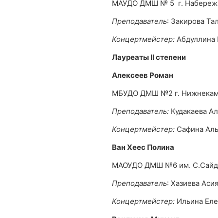
МАУДО ДМШ № 5 г. Набереж
Преподаватель
: Закирова Та
Концертмейстер:
Абдуллина 
Лауреаты
II
степени
Алексеев Роман
МБУДО ДМШ №2 г. Нижнекам
Преподаватель:
Кудакаева А
Концертмейстер:
Сафина Аль
Ван Хеес Полина
МАОУДО ДМШ №6 им. С.Сайд
Преподаватель
: Хазиева Аси
Концертмейстер:
Ильина Еле