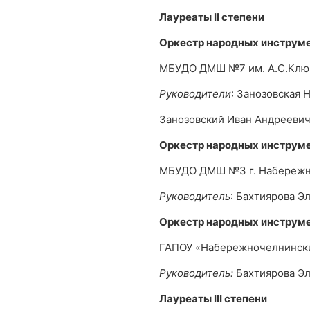
Лауреаты
II
степени
Оркестр народных инструм
МБУДО ДМШ №7 им. А.С.Ключ
Руководители
: Занозовская 
Занозовский Иван Андрееви
Оркестр народных инструм
МБУДО ДМШ №3 г. Набереж
Руководитель
: Бахтиярова Э
Оркестр народных инструм
ГАПОУ «Набережночелнински
Руководитель:
Бахтиярова Эл
Лауреаты
III
степени