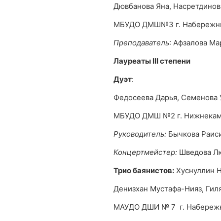
Дювбанова Яна, Насретдинов
МБУДО ДМШ№3 г. Набережн
Преподаватель
: Афзалова Ма
Лауреаты
III
степени
Дуэт
:
Федосеева Дарья, Семенова 
МБУДО ДМШ №2 г. Нижнекам
Руководитель:
Бычкова Раис
Концертмейстер:
Шведова Л
Трио баянистов:
Хуснуллин Н
Денизхан Мустафа-Нияз, Гил
МАУДО ДШИ № 7 г. Набереж