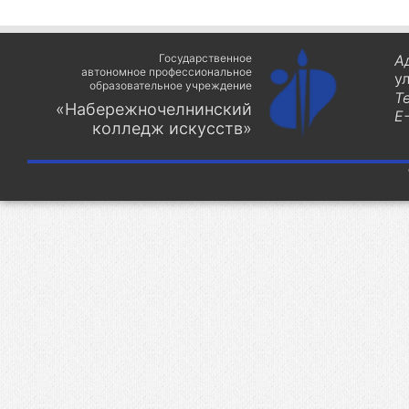
Государственное
А
автономное профессиональное
у
образовательное учреждение
Т
«Набережночелнинский
E-
колледж искусств»