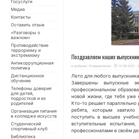
Госуслуги
Медиа
Контакты
Оставить отзыв
«Разговоры о
важном»
Противодействие
терроризму и
экстремизму
Поздравляем наших выпускник
Антикоррупционная
в рубрике:
Поздравления
12.09.2022
политика
Дистанционное
Лето для любого выпускника 
обучение
Завершены выпускные э
Телефоны доверия
профессиональном образова
для детей,
новой жизни, где тебя уже 
подростков и их
Кто-то решает параллельно р
родителей
ребята, которым хватило
Организация питания
в колледже искусств
поступить в высшее учебно
вступительные испытания,
Студенческий
спортивный клуб
профессионалами в своём де
Библиотека