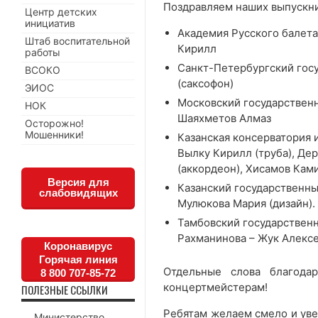
Поздравляем наших выпускни
Центр детских
инициатив
Академия Русского балета
Штаб воспитательной
Кирилл
работы
Санкт-Петербургский госу
ВСОКО
(саксофон)
ЭИОС
Московский государственн
НОК
Шаяхметов Алмаз
Осторожно!
Мошенники!
Казанская консерватория и
Вылку Кирилл (труба), Дер
(аккордеон), Хисамов Ками
Версия для
Казанский государственны
слабовидящих
Мулюкова Мария (дизайн).
Тамбовский государственн
Рахманинова – Жук Алексей
Коронавирус
Горячая линия
Отдельные слова благода
8 800 707-85-72
концертмейстерам!
ПОЛЕЗНЫЕ ССЫЛКИ
Ребятам желаем смело и уве
Министерство