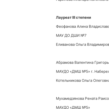
Лауреат
III
степени
Феофанова Алина Владислав
МАУ ДО ДШИ №7
Еливанова Ольга Владимиро
Абрамова Валентина Григорь
МАУДО «ДМШ №5» г. Набере
Котельникова Ольга Олеговн
Мухамедзянова Рената Раисо
МАУДО «ДМШ №5»