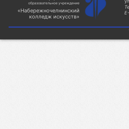
у
образовательное учреждение
Т
«Набережночелнинский
E-
колледж искусств»