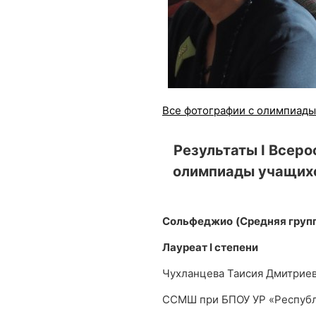
Все фотографии с олимпиады
Результаты I Всер
олимпиады учащихс
Сольфеджио
(
C
редняя груп
Лауреат
I
степени
Чухланцева Таисия Дмитрие
ССМШ при БПОУ УР «Республ