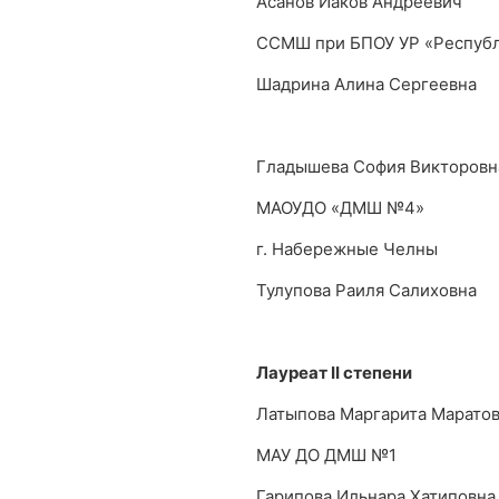
Асанов Иаков Андреевич
ССМШ при БПОУ УР «Республ
Шадрина Алина Сергеевна
Гладышева София Викторовн
МАОУДО «ДМШ №4»
г. Набережные Челны
Тулупова Раиля Салиховна
Лауреат
II
степени
Латыпова Маргарита Марато
МАУ ДО ДМШ №1
Гарипова Ильнара Хатиповна