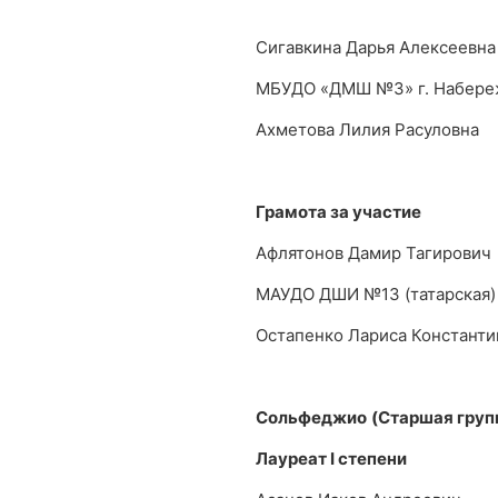
Сигавкина Дарья Алексеевна
МБУДО «ДМШ №3» г. Набер
Ахметова Лилия Расуловна
Грамота за участие
Афлятонов Дамир Тагирович
МАУДО ДШИ №13 (татарская)
Остапенко Лариса Константи
Сольфеджио
(
C
таршая груп
Лауреат
I
степени