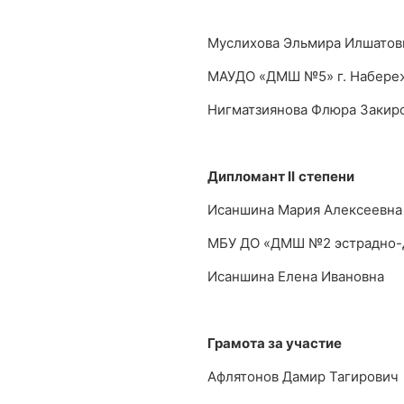
Муслихова Эльмира Илшатов
МАУДО «ДМШ №5» г. Набере
Нигматзиянова Флюра Закир
Дипломант
II
степени
Исаншина Мария Алексеевна
МБУ ДО «ДМШ №2 эстрадно-д
Исаншина Елена Ивановна
Грамота за участие
Афлятонов Дамир Тагирович