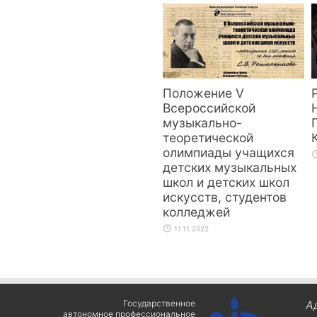
Положение V
Всероссийской
музыкально-
теоретической
олимпиады учащихся
детских музыкальных
школ и детских школ
искусств, студентов
колледжей
11.11.2022
Государственное
А
автономное профессиональное