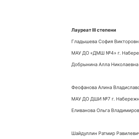
Лауреат
III
степени
Гладышева София Викторовн
МАУ ДО «ДМШ №4» г. Набер
Добрынина Алла Николаевна
Феофанова Алина Владислав
МАУ ДО ДШИ №7 г. Набереж
Еливанова Ольга Владимиро
Шайдуллин Ратмир Равилеви