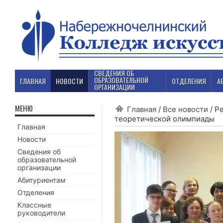
СВЕДЕНИЯ ОБ
ОБРАЗОВАТЕЛЬНОЙ
ГЛАВНАЯ
НОВОСТИ
ОТДЕЛЕНИЯ
А
ОРГАНИЗАЦИИ
МЕНЮ
Главная
/
Все новости
/
Ре
теоретической олимпиады
Главная
Новости
Сведения об
образовательной
организации
Абитуриентам
Отделения
Классные
руководители