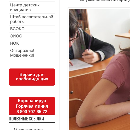
Центр детских
инициатив
Штаб воспитательной
работы
ВСОКО
ЭИОС
НОК
Осторожно!
Мошенники!
Версия для
слабовидящих
Коронавирус
Горячая линия
8 800 707-85-72
ПОЛЕЗНЫЕ ССЫЛКИ
Министерство