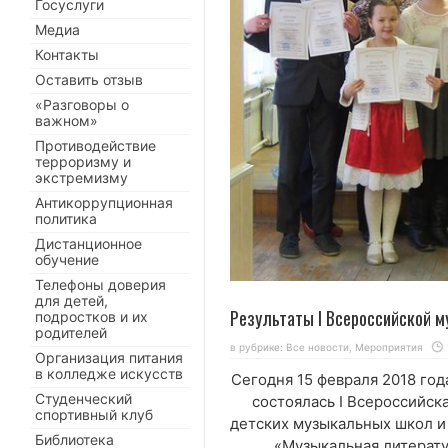
Госуслуги
Медиа
Контакты
Оставить отзыв
«Разговоры о
важном»
Противодействие
терроризму и
экстремизму
Антикоррупционная
политика
Дистанционное
обучение
Телефоны доверия
для детей,
Результаты I Всероссийской 
подростков и их
родителей
в рубрике:
Все новости
,
Мероприятия
Организация питания
в колледже искусств
Сегодня 15 февраля 2018 го
Студенческий
состоялась I Всероссийс
спортивный клуб
детских музыкальных школ и
Библиотека
«Музыкальная литерату