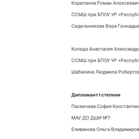
Корепанов Роман Алексееви
ССМШ при БПОУ УР «Республ
Седельникова Вера Геннадь
Коледа Анастасия Александр
ССМШ при БПОУ УР «Республ
Шабалина Людмила Роберто
Дипломант
I
степени
Паскичева София Константи
МАУ ДО ДШИ №7
Еливанова Ольга Владимиро