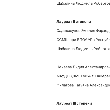
Шабалина Людмила Роберто
Лауреат
II
степени
Садыкахунов Эмилия Фарход
ССМШ при БПОУ УР «Республ
Шабалина Людмила Роберто
Нечаева Лидия Александров
МАУДО «ДМШ №5» г. Набере
Филатова Татьяна Александр
Лауреат
III
степени