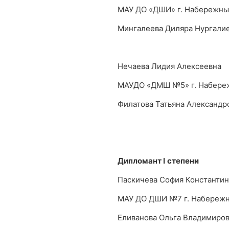
МАУ ДО «ДШИ» г. Набережн
Мингалеева Диляра Нургали
Нечаева Лидия Алексеевна
МАУДО «ДМШ №5» г. Набере
Филатова Татьяна Александр
Дипломант
I
степени
Паскичева София Константи
МАУ ДО ДШИ №7 г. Набереж
Еливанова Ольга Владимиро