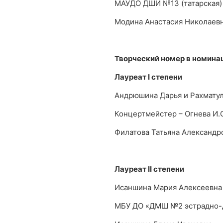
МАУДО ДШИ №13 (татарская)
Модина Анастасия Николаев
Творческий номер в номина
Лауреат
I
степени
Андрюшина Дарья и Рахмату
Концертмейстер – Огнева И.С.
Филатова Татьяна Александр
Лауреат
II
степени
Исаншина Мария Алексеевна
МБУ ДО «ДМШ №2 эстрадно-д