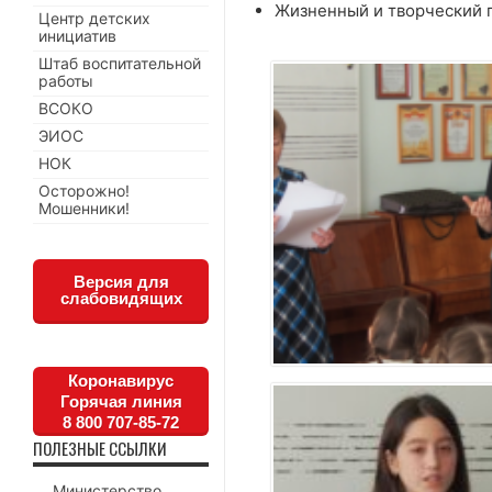
Жизненный и творческий п
Центр детских
инициатив
Штаб воспитательной
работы
ВСОКО
ЭИОС
НОК
Осторожно!
Мошенники!
Версия для
слабовидящих
Коронавирус
Горячая линия
8 800 707-85-72
ПОЛЕЗНЫЕ ССЫЛКИ
Министерство