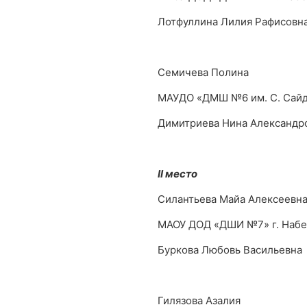
Лотфуллина Лилия Рафисовн
Семичева Полина
МАУДО «ДМШ №6 им. С. Сай
Димитриева Нина Александр
II место
Силантьева Майа Алексеевн
МАОУ ДОД «ДШИ №7» г. Наб
Буркова Любовь Васильевна
Гилязова Азалия