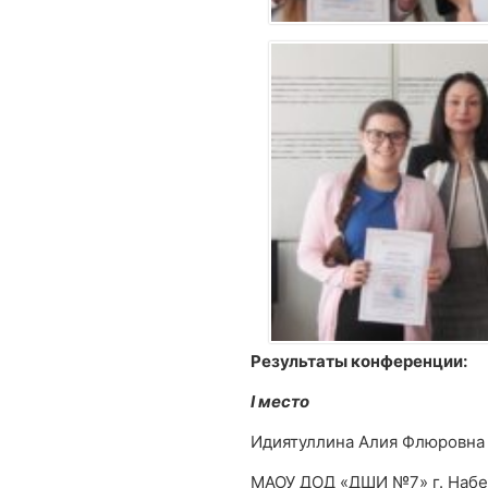
Результаты конференции:
I место
Идиятуллина Алия Флюровна
МАОУ ДОД «ДШИ №7» г. Наб