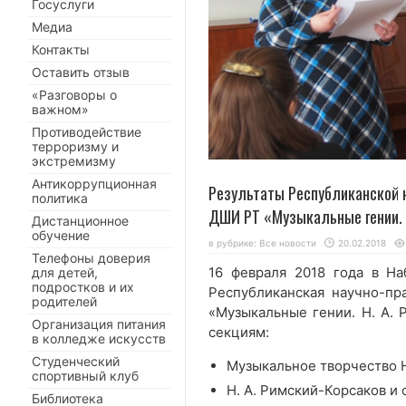
Госуслуги
Медиа
Контакты
Оставить отзыв
«Разговоры о
важном»
Противодействие
терроризму и
экстремизму
Антикоррупционная
Результаты Республиканской 
политика
ДШИ РТ «Музыкальные гении. 
Дистанционное
обучение
в рубрике:
Все новости
20.02.2018
Телефоны доверия
16 февраля 2018 года в Н
для детей,
подростков и их
Республиканская научно-п
родителей
«Музыкальные гении. Н. А. 
Организация питания
секциям:
в колледже искусств
Студенческий
Музыкальное творчество Н
спортивный клуб
Н. А. Римский-Корсаков и
Библиотека