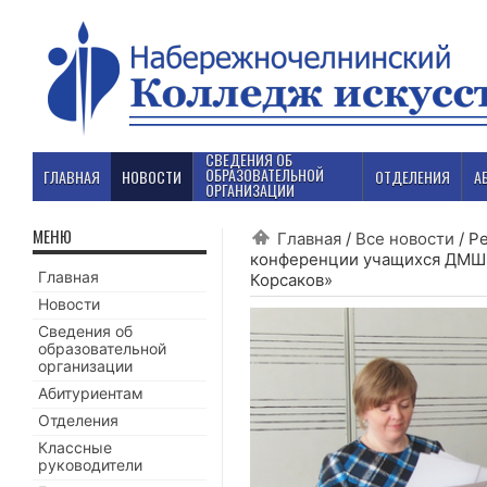
СВЕДЕНИЯ ОБ
ОБРАЗОВАТЕЛЬНОЙ
ГЛАВНАЯ
НОВОСТИ
ОТДЕЛЕНИЯ
А
ОРГАНИЗАЦИИ
МЕНЮ
Главная
/
Все новости
/
Ре
конференции учащихся ДМШ 
Главная
Корсаков»
Новости
Сведения об
образовательной
организации
Абитуриентам
Отделения
Классные
руководители