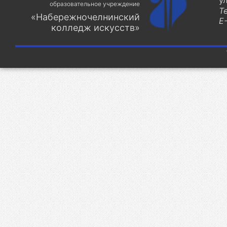
у
образовательное учреждение
Т
«Набережночелнинский
E-
колледж искусств»