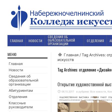
СВЕДЕНИЯ ОБ
ОБРАЗОВАТЕЛЬНОЙ
ГЛАВНАЯ
НОВОСТИ
ОТДЕЛЕНИЯ
А
ОРГАНИЗАЦИИ
МЕНЮ
Главная
/
Tag Archives: 
искусств
Главная
Tag Archives:
отделение «Дизайн»
Новости
Сведения об
образовательной
Открытие художественной выс
организации
Абитуриентам
06.10.2017
в рубрике:
Все новости
,
Ко
Отделения
Классные
руководители