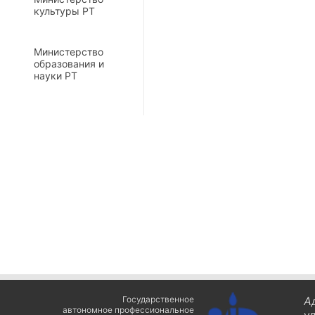
культуры РТ
Министерство
образования и
науки РТ
Государственное
А
автономное профессиональное