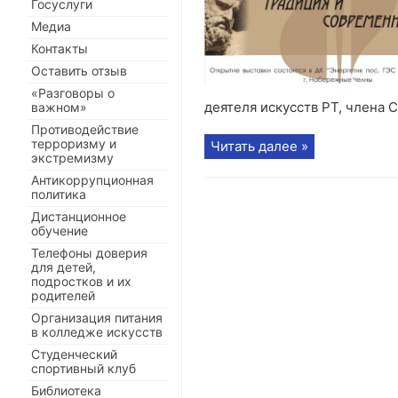
Госуслуги
Медиа
Контакты
Оставить отзыв
«Разговоры о
деятеля искусств РТ, члена С
важном»
Противодействие
терроризму и
Читать далее »
экстремизму
Антикоррупционная
политика
Дистанционное
обучение
Телефоны доверия
для детей,
подростков и их
родителей
Организация питания
в колледже искусств
Студенческий
спортивный клуб
Библиотека