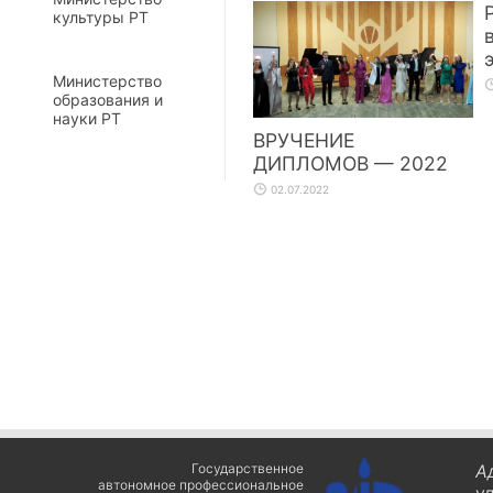
культуры РТ
Министерство
образования и
науки РТ
ВРУЧЕНИЕ
ДИПЛОМОВ — 2022
02.07.2022
Государственное
А
автономное профессиональное