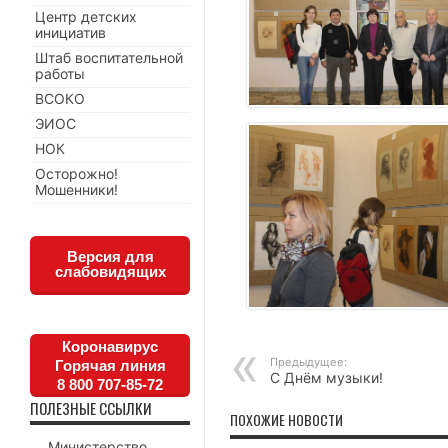
Центр детских
инициатив
Штаб воспитательной
работы
ВСОКО
ЭИОС
НОК
Осторожно!
Мошенники!
Версия для
слабовидящих
Коронавирус
Предыдущее:
Горячая линия
С Днём музыки!
8 800 707-85-72
ПОЛЕЗНЫЕ ССЫЛКИ
ПОХОЖИЕ НОВОСТИ
Министерство