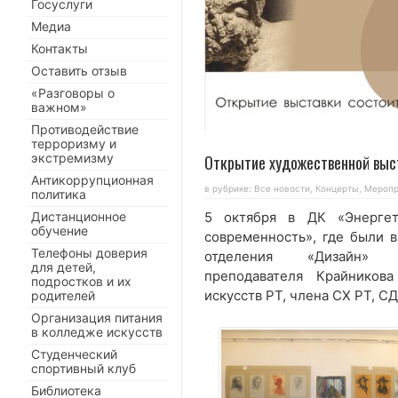
Госуслуги
Медиа
Контакты
Оставить отзыв
«Разговоры о
важном»
Противодействие
терроризму и
экстремизму
Открытие художественной выс
Антикоррупционная
в рубрике:
Все новости
,
Концерты
,
Меропр
политика
Дистанционное
5 октября в ДК «Энергет
обучение
современность», где были 
Телефоны доверия
отделения «Дизайн» Н
для детей,
преподавателя Крайников
подростков и их
искусств РТ, члена СХ РТ, СД
родителей
Организация питания
в колледже искусств
Студенческий
спортивный клуб
Библиотека