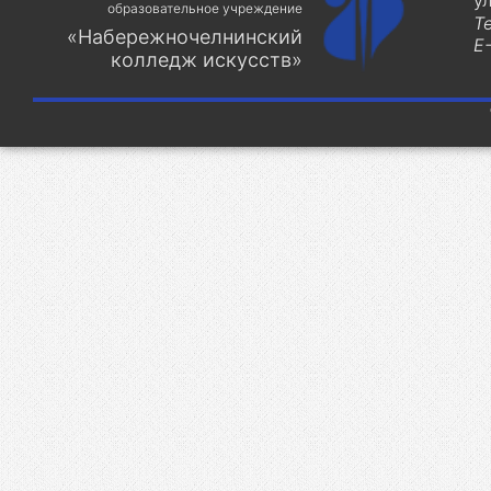
у
образовательное учреждение
Т
«Набережночелнинский
E-
колледж искусств»