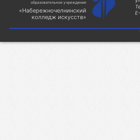
у
образовательное учреждение
Т
«Набережночелнинский
E-
колледж искусств»