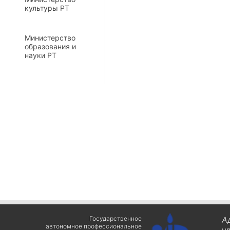
культуры РТ
Министерство
образования и
науки РТ
Государственное
А
автономное профессиональное