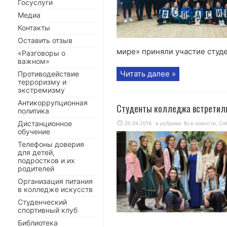
Госуслуги
Медиа
Контакты
Оставить отзыв
мире» приняли участие студе
«Разговоры о
важном»
Читать далее »
Противодействие
терроризму и
экстремизму
Антикоррупционная
Студенты колледжа встретил
политика
Дистанционное
05.04.2016
в рубрике:
Все новости
,
Со
обучение
Телефоны доверия
для детей,
подростков и их
родителей
Организация питания
в колледже искусств
Студенческий
спортивный клуб
Библиотека