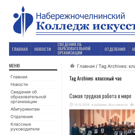
СВЕДЕНИЯ ОБ
ОБРАЗОВАТЕЛЬНОЙ
ГЛАВНАЯ
НОВОСТИ
ОТДЕЛЕНИЯ
А
ОРГАНИЗАЦИИ
МЕНЮ
Главная
/
Tag Archives: к
Главная
Tag Archives:
классный час
Новости
Сведения об
Самая трудная работа в мире
образовательной
организации
10.10.2019
в рубрике:
Все новости
Абитуриентам
Отделения
Классные
руководители