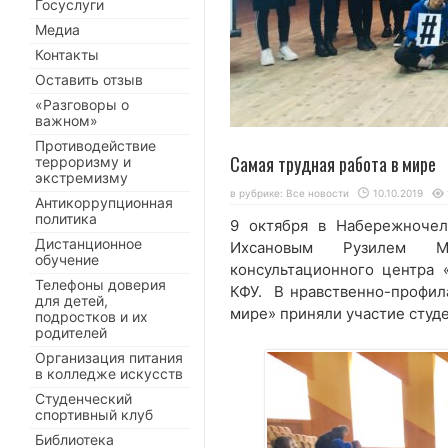
Госуслуги
Медиа
Контакты
Оставить отзыв
«Разговоры о
важном»
Противодействие
Самая трудная работа в мире
терроризму и
экстремизму
в рубрике:
Все новости
10.10.2019
Антикоррупционная
политика
9 октября в Набережночел
Дистанционное
Ихсановым Рузилем Мар
обучение
консультационного центра
Телефоны доверия
КФУ. В нравственно-профила
для детей,
мире» приняли участие студе
подростков и их
родителей
Организация питания
в колледже искусств
Студенческий
спортивный клуб
Библиотека