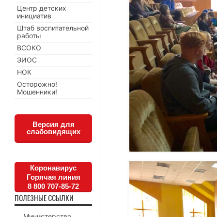
Центр детских
инициатив
Штаб воспитательной
работы
ВСОКО
ЭИОС
НОК
Осторожно!
Мошенники!
Версия для
слабовидящих
Коронавирус
Горячая линия
8 800 707-85-72
ПОЛЕЗНЫЕ ССЫЛКИ
Министерство