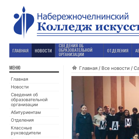
СВЕДЕНИЯ ОБ
ОБРАЗОВАТЕЛЬНОЙ
ГЛАВНАЯ
НОВОСТИ
ОТДЕЛЕНИЯ
А
ОРГАНИЗАЦИИ
МЕНЮ
Главная
/
Все новости
/
Са
Главная
Новости
Сведения об
образовательной
организации
Абитуриентам
Отделения
Классные
руководители