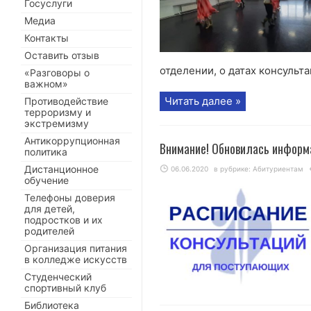
Госуслуги
Медиа
Контакты
Оставить отзыв
отделении, о датах консульт
«Разговоры о
важном»
Читать далее »
Противодействие
терроризму и
экстремизму
Антикоррупционная
Внимание! Обновилась информ
политика
Дистанционное
06.06.2020
в рубрике:
Абитуриентам
обучение
Телефоны доверия
для детей,
подростков и их
родителей
Организация питания
в колледже искусств
Студенческий
спортивный клуб
Библиотека