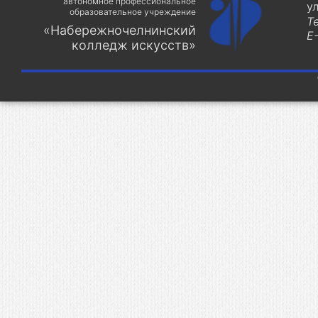
автономное профессиональное
у
образовательное учреждение
Т
«Набережночелнинский
E-
колледж искусств»