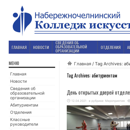
СВЕДЕНИЯ ОБ
ОБРАЗОВАТЕЛЬНОЙ
ГЛАВНАЯ
НОВОСТИ
ОТДЕЛЕНИЯ
А
ОРГАНИЗАЦИИ
МЕНЮ
Главная
/
Tag Archives: а
Главная
Tag Archives:
абитуриентам
Новости
Сведения об
День открытых дверей отделе
образовательной
организации
12.04.2021
в рубрике:
Мероприятия
Абитуриентам
Отделения
Классные
руководители