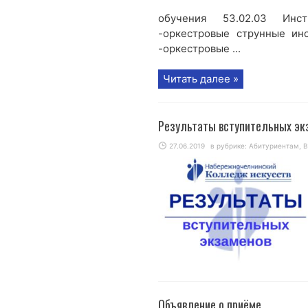
обучения 53.02.03 Инс
-оркестровые струнные инс
-оркестровые ...
Читать далее »
Результаты вступительных эк
27.06.2019
в рубрике:
Абитуриентам
,
В
Объявление о приёме