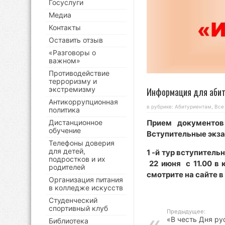
Госуслуги
Медиа
Контакты
Оставить отзыв
«Разговоры о
важном»
Противодействие
терроризму и
экстремизму
Информация для абит
Антикоррупционная
в рубрике:
Абитуриентам
,
Все
политика
Дистанционное
Прием документов
обучение
Вступительные экза
Телефоны доверия
для детей,
1 -й тур вступитель
подростков и их
22 июня с 11.00 в 
родителей
смотрите на сайте 
Организация питания
в колледже искусств
Студенческий
спортивный клуб
Предыдущее:
«В честь Дня ру
Библиотека