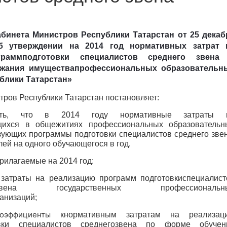
абинета Министров Республики Татарстан
от 25 декаб
б утверждении на 2014 год нормативных затрат 
граммподготовки специалистов среднего звена
ржания имуществапрофессиональных образовательн
блики Татарстан»
ров Республики Татарстан постановляет:
ить, что в 2014 году нормативные затраты 
щихся в общежитиях профессиональных образовательн
зующих программы подготовки специалистов среднего звен
ей на одного обучающегося в год.
прилагаемые на 2014 год:
затраты на реализацию программ подготовкиспециалист
ена государственных профессиональн
анизаций;
коэффициенты
кнормативным затратам на реализац
вки специалистов среднегозвена по форме обучен