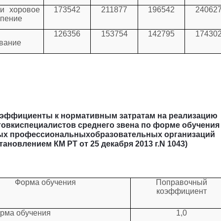
и хоровое
173542
211877
196542
24062
 пение
126356
153754
142795
17430
вание
эффициенты к нормативным затратам на реализацию
овкиспециалистов среднего звена по форме обучения
ых профессиональныхобразовательных организаций
становлением
КМ РТ от 25 декабря 2013 г.N 1043)
Форма обучения
Поправочный
коэффициент
рма обучения
1,0