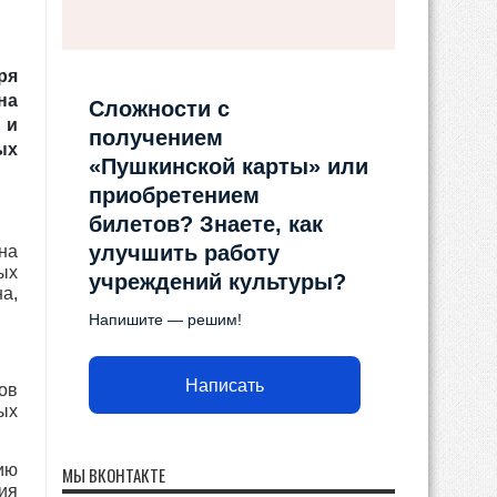
ря
на
Сложности с
 и
получением
ых
«Пушкинской карты» или
приобретением
билетов? Знаете, как
улучшить работу
на
ых
учреждений культуры?
а,
Напишите — решим!
Написать
ов
ых
ию
МЫ ВКОНТАКТЕ
ия