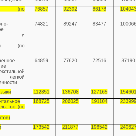
йн (по
76857
92392
86178
10404
)
вно-
74821
89247
83477
10006
ое
ство и
слы (по
венное
64859
77620
72516
87190
ние
екстильной
егкой
нности
узыки
112851
136708
127165
15460
нтальное
168725
206025
191104
23399
льство (по
тов)
е
173542
211877
196542
24062