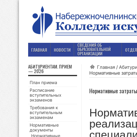
СВЕДЕНИЯ ОБ
ОБРАЗОВАТЕЛЬНОЙ
ГЛАВНАЯ
НОВОСТИ
ОТДЕЛ
ОРГАНИЗАЦИИ
АБИТУРИЕНТАМ. ПРИЕМ
Главная
/
Абитур
— 2026
Нормативные затрат
План приема
Нормативные затрат
Расписание
вступительных
экзаменов
Требования к
Норматив
вступительным
экзаменам
реализац
Нормативные
документы
специали
Нормативные