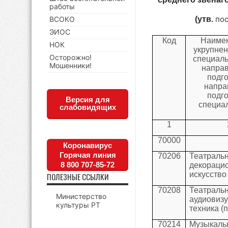
работы
по
ВСОКО
(утв.
ЭИОС
Код
Наиме
НОК
укрупнен
Осторожно!
специаль
Мошенники!
напра
подго
напра
подго
Версия для
специа
слабовидящих
1
70000
Коронавирус
Горячая линия
70206
Театральн
8 800 707-85-72
декораци
искусство
ПОЛЕЗНЫЕ ССЫЛКИ
70208
Театра
Министерство
аудиовиз
культуры РТ
техника (
70214
Музыкаль