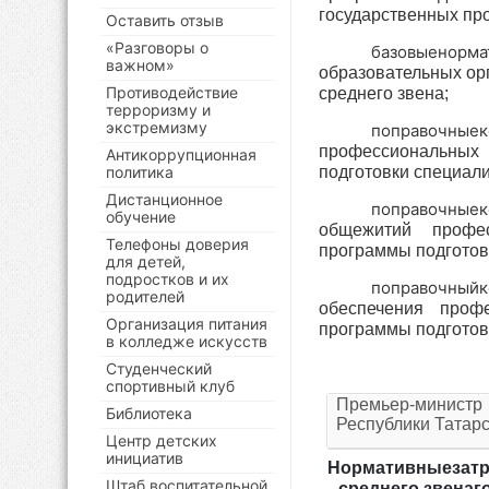
государственных пр
Оставить отзыв
«Разговоры о
базовыенорма
важном»
образовательных ор
Противодействие
среднего звена;
терроризму и
экстремизму
поправочные
профессиональных
Антикоррупционная
политика
подготовки специали
Дистанционное
поправочные
обучение
общежитий профес
Телефоны доверия
программы подготов
для детей,
подростков и их
поправочныйк
родителей
обеспечения профе
Организация питания
программы подготов
в колледже искусств
Студенческий
спортивный клуб
Премьер-министр
Библиотека
Республики Татар
Центр детских
инициатив
Нормативныезатр
Штаб воспитательной
среднего звена