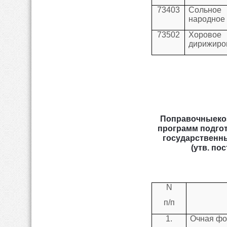
73403
Сольное 
народное
73502
Хоровое
дирижиро
Поправочныеко
программ подгот
государственн
(утв. по
N
п/п
1.
Очная фо