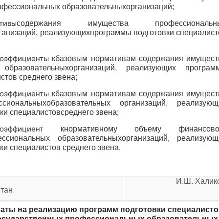
офессиональных образовательныхорганизаций;
тивы
содержания имущества профессиональн
ганизаций, реализующихпрограммы подготовки специалист
коэффициенты
кбазовым нормативам содержания имущест
 образовательныхорганизаций, реализующих програм
стов среднего звена;
коэффициенты
кбазовым нормативам содержания имущест
сиональныхобразовательных организаций, реализующ
ки специалистовсреднего звена;
оэффициент
кнормативному объему финансово
ссиональных образовательныхорганизаций, реализующ
ки специалистов среднего звена.
И.Ш. Халик
стан
аты на реализацию программ подготовки специалисто
государственных профессиональных образовательных