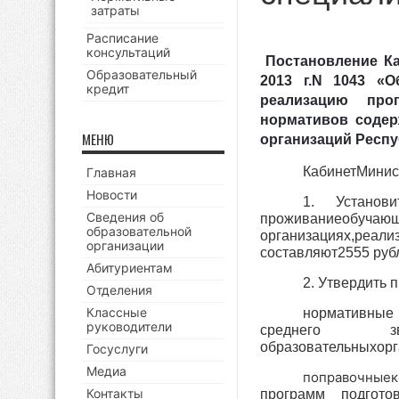
затраты
Расписание
консультаций
Постановление К
Образовательный
2013 г.N 1043
«О
кредит
реализацию про
нормативов соде
МЕНЮ
организаций Респу
КабинетМинист
Главная
Новости
1. Установ
Сведения об
проживаниеобучаю
образовательной
организациях,реали
организации
составляют2555 рубл
Абитуриентам
2. Утвердить 
Отделения
Классные
нормативные 
руководители
среднего зв
образовательныхорг
Госуслуги
Медиа
поправочные
Контакты
программ подгото