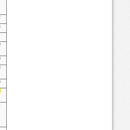
2
6
0
0
9
9
8
4