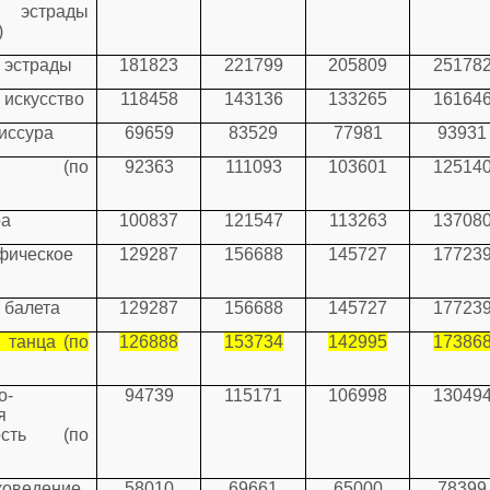
о эстрады
)
 эстрады
181823
221799
205809
25178
 искусство
118458
143136
133265
16164
иссура
69659
83529
77981
93931
ись (по
92363
111093
103601
12514
ра
100837
121547
113263
13708
фическое
129287
156688
145727
17723
 балета
129287
156688
145727
17723
 танца (по
126888
153734
142995
17386
о-
94739
115171
106998
13049
я
ность (по
коведение
58010
69661
65000
78399