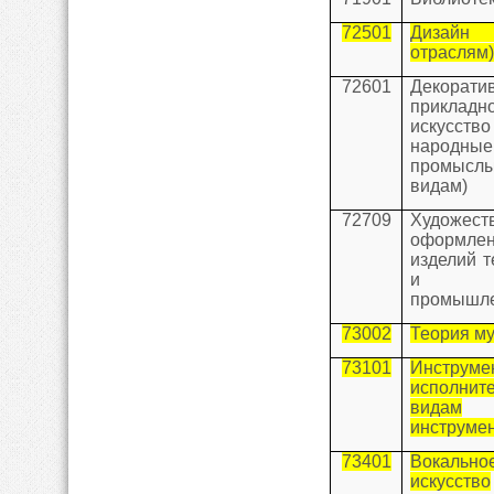
72501
Диза
отраслям
72601
Декорати
прикладн
искус
народные
промы
видам)
72709
Художест
оформле
изделий т
и л
промышле
73002
Теория м
73101
Инструме
исполните
видам
инструмен
73401
Вокально
искусство