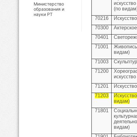
искусств
Министерство
(по видам
образования и
науки РТ
70216
Искусство
70300
Актерское
70401
Светореж
71001
Живоп
видам)
71003
Скульпту
71200
Хореогра
искусство
71201
Искусство
71203
Искусство
видам)
71801
Социальн
культурна
деятель
видам)
71901
Библиоте