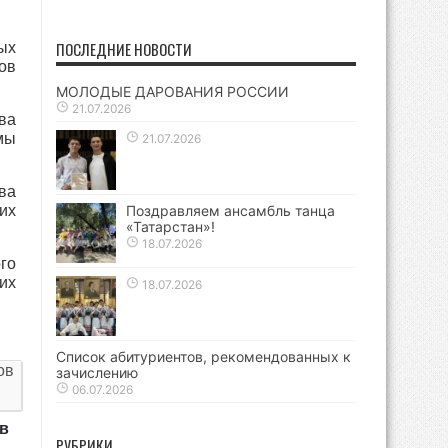
ПОСЛЕДНИЕ НОВОСТИ
ых
ов
МОЛОДЫЕ ДАРОВАНИЯ РОССИИ
21.07.2026
ва
мы
21.07.2026
ва
их
Поздравляем ансамбль танца
«Татарстан»!
18.07.2026
го
их
18.07.2026
Список абитуриентов, рекомендованных к
ов
зачислению
06.07.2026
в
РУБРИКИ