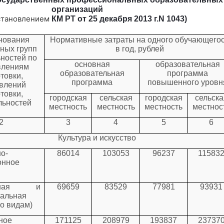
организаций
становлением
КМ РТ от 25 декабря 2013 г.N 1043)
нования
Нормативные затраты на одного обучающего
ных групп
в год, рублей
ностей по
основная
образовательная
влениям
образовательная
программа
товки,
программа
повышенного уровн
влений
товки,
городская
сельская
городская
сельска
льностей
местность
местность
местность
местнос
2
3
4
5
6
Культура и искусство
о-
86014
103053
96237
11583
онное
льная и
69659
83529
77981
93931
уальная
по видам)
ное
171125
208979
193837
23737