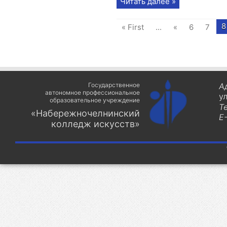
Читать далее »
8
« First
...
«
6
7
Государственное
А
автономное профессиональное
у
образовательное учреждение
Т
«Набережночелнинский
E-
колледж искусств»