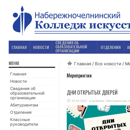
СВЕДЕНИЯ ОБ
ОБРАЗОВАТЕЛЬНОЙ
ГЛАВНАЯ
НОВОСТИ
ОТДЕЛЕНИЯ
А
ОРГАНИЗАЦИИ
МЕНЮ
Главная
/
Все новости
/
М
Главная
Мероприятия
Новости
Сведения об
ДНИ ОТКРЫТЫХ ДВЕРЕЙ
образовательной
организации
22.03.2022
в рубрике:
Абитуриентам
,
Абитуриентам
Отделения
Классные
руководители