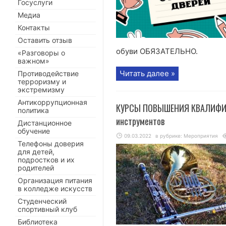
Госуслуги
Медиа
Контакты
Оставить отзыв
обуви ОБЯЗАТЕЛЬНО.
«Разговоры о
важном»
Читать далее »
Противодействие
терроризму и
экстремизму
Антикоррупционная
КУРСЫ ПОВЫШЕНИЯ КВАЛИФИКА
политика
инструментов
Дистанционное
обучение
09.03.2022
в рубрике:
Мероприятия
Телефоны доверия
для детей,
подростков и их
родителей
Организация питания
в колледже искусств
Студенческий
спортивный клуб
Библиотека