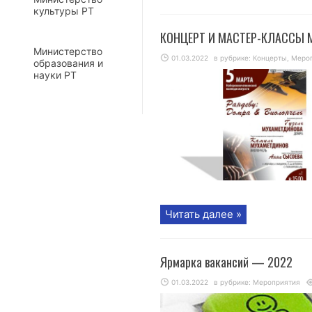
культуры РТ
КОНЦЕРТ И МАСТЕР-КЛАССЫ Му
Министерство
01.03.2022
в рубрике:
Концерты
,
Меро
образования и
науки РТ
Читать далее »
Ярмарка вакансий — 2022
01.03.2022
в рубрике:
Мероприятия