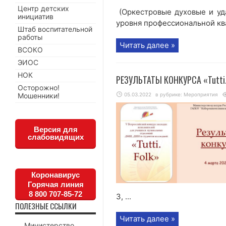
Центр детских
(Оркестровые духовые и уд
инициатив
уровня профессиональной ква
Штаб воспитательной
работы
Читать далее »
ВСОКО
ЭИОС
НОК
РЕЗУЛЬТАТЫ КОНКУРСА «Tutti
Осторожно!
Мошенники!
05.03.2022
в рубрике:
Мероприятия
Версия для
слабовидящих
Коронавирус
Горячая линия
8 800 707-85-72
3, ...
ПОЛЕЗНЫЕ ССЫЛКИ
Читать далее »
Министерство