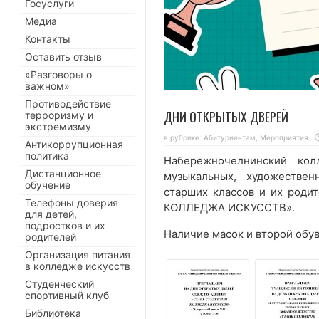
Госуслуги
Медиа
Контакты
Оставить отзыв
«Разговоры о
важном»
Противодействие
ДНИ ОТКРЫТЫХ ДВЕРЕЙ
терроризму и
экстремизму
в рубрике:
Абитуриентам
,
Мероприятия
Антикоррупционная
политика
Набережночелнинский кол
Дистанционное
музыкальных, художестве
обучение
старших классов и их род
Телефоны доверия
КОЛЛЕДЖА ИСКУССТВ».
для детей,
подростков и их
Наличие масок и второй об
родителей
Организация питания
в колледже искусств
Студенческий
спортивный клуб
Библиотека