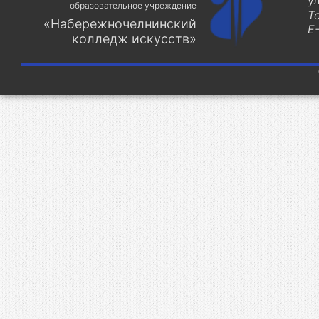
у
образовательное учреждение
Т
«Набережночелнинский
E-
колледж искусств»