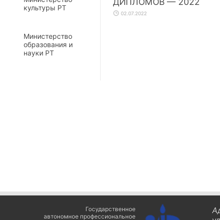
ДИПЛОМОВ — 2022
культуры РТ
02.07.2022
Министерство
образования и
науки РТ
Государственное
А
автономное профессиональное