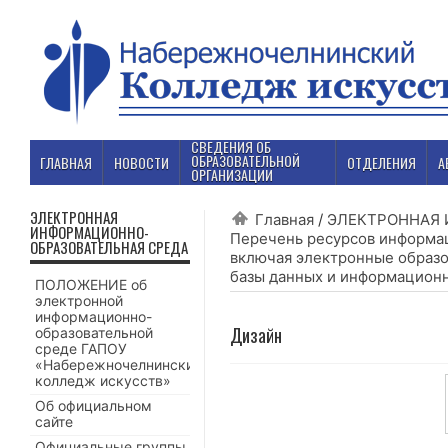
СВЕДЕНИЯ ОБ
ОБРАЗОВАТЕЛЬНОЙ
ГЛАВНАЯ
НОВОСТИ
ОТДЕЛЕНИЯ
А
ОРГАНИЗАЦИИ
ЭЛЕКТРОННАЯ
Главная
/
ЭЛЕКТРОННАЯ
ИНФОРМАЦИОННО-
Перечень ресурсов информа
ОБРАЗОВАТЕЛЬНАЯ СРЕДА
включая электронные образ
базы данных и информацион
ПОЛОЖЕНИЕ об
электронной
информационно-
Дизайн
образовательной
среде ГАПОУ
«Набережночелнинский
колледж искусств»
Об официальном
сайте
Официальные группы