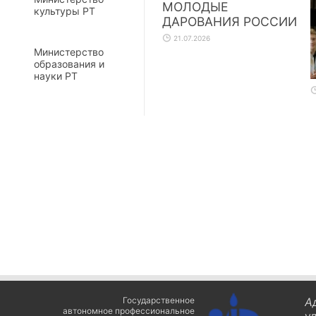
МОЛОДЫЕ
культуры РТ
ДАРОВАНИЯ РОССИИ
21.07.2026
Министерство
образования и
науки РТ
Государственное
А
автономное профессиональное