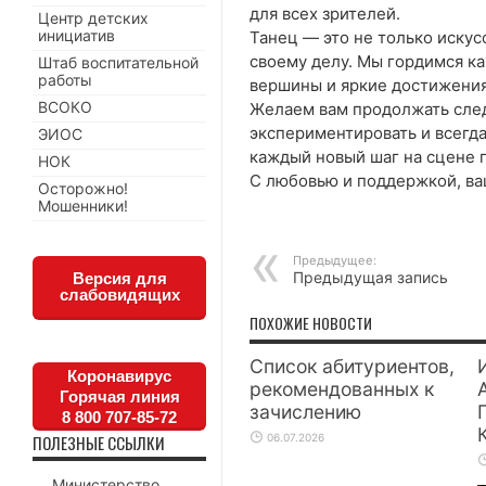
для всех зрителей.
Центр детских
инициатив
Танец — это не только искус
своему делу. Мы гордимся ка
Штаб воспитательной
работы
вершины и яркие достижения
ВСОКО
Желаем вам продолжать следо
экспериментировать и всегд
ЭИОС
каждый новый шаг на сцене 
НОК
С любовью и поддержкой, ва
Осторожно!
Мошенники!
Предыдущее:
Предыдущая запись
Версия для
слабовидящих
ПОХОЖИЕ НОВОСТИ
Список абитуриентов,
Коронавирус
рекомендованных к
Горячая линия
зачислению
8 800 707-85-72
ПОЛЕЗНЫЕ ССЫЛКИ
06.07.2026
Министерство