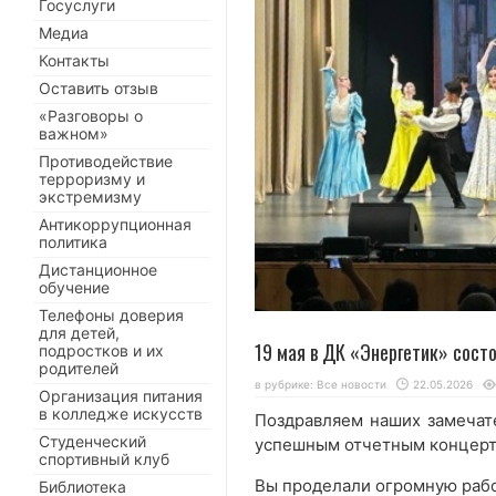
Госуслуги
Медиа
Контакты
Оставить отзыв
«Разговоры о
важном»
Противодействие
терроризму и
экстремизму
Антикоррупционная
политика
Дистанционное
обучение
Телефоны доверия
для детей,
19 мая в ДК «Энергетик» сост
подростков и их
родителей
в рубрике:
Все новости
22.05.2026
Организация питания
в колледже искусств
Поздравляем наших замечат
Студенческий
успешным отчетным концерто
спортивный клуб
Вы проделали огромную рабо
Библиотека