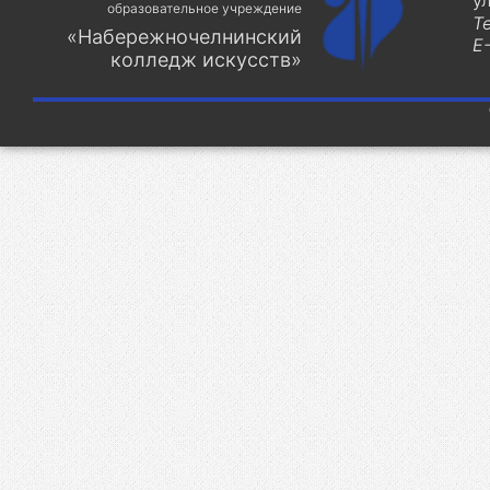
у
образовательное учреждение
Т
«Набережночелнинский
E-
колледж искусств»