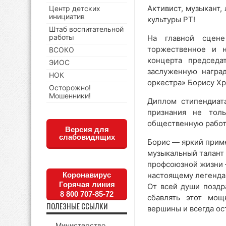
Активист, музыкант
Центр детских
инициатив
культуры РТ!
Штаб воспитательной
работы
На главной сце
торжественное и н
ВСОКО
концерта председа
ЭИОС
заслуженную наград
НОК
оркестра» Борису Х
Осторожно!
Мошенники!
Диплом стипендиат
признания не тол
общественную работ
Версия для
слабовидящих
Борис — яркий приме
музыкальный талант 
профсоюзной жизни —
настоящему легенда
Коронавирус
Горячая линия
От всей души поздр
8 800 707-85-72
сбавлять этот мощ
ПОЛЕЗНЫЕ ССЫЛКИ
вершины и всегда о
Министерство