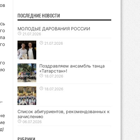
ов
ПОСЛЕДНИЕ НОВОСТИ
сь
МОЛОДЫЕ ДАРОВАНИЯ РОССИИ
го
21.07.2026
ла
21.07.2026
го
го
Поздравляем ансамбль танца
ую
«Татарстан»!
18.07.2026
18.07.2026
о-
Список абитуриентов, рекомендованных к
не
зачислению
ие
06.07.2026
д!
РУБРИКИ