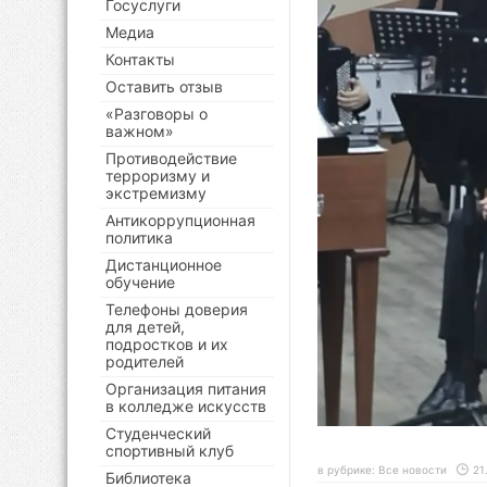
Госуслуги
Медиа
Контакты
Оставить отзыв
«Разговоры о
важном»
Противодействие
терроризму и
экстремизму
Антикоррупционная
политика
Дистанционное
обучение
Телефоны доверия
для детей,
подростков и их
родителей
Организация питания
в колледже искусств
Студенческий
спортивный клуб
в рубрике:
Все новости
21
Библиотека