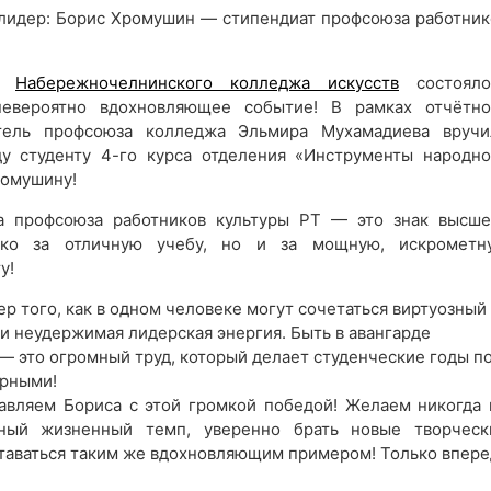
, лидер: Борис Хромушин — стипендиат профсоюза работник
не
Набережночелнинского колледжа искусств
состояло
евероятно вдохновляющее событие! В рамках отчётно
тель профсоюза колледжа Эльмира Мухамадиева вручи
у студенту 4-го курса отделения «Инструменты народно
ромушину!
а профсоюза работников культуры РТ — это знак высше
ько за отличную учебу, но и за мощную, искрометн
у!
р того, как в одном человеке могут сочетаться виртуозный
и неудержимая лидерская энергия. Быть в авангарде
 это огромный труд, который делает студенческие годы п
рными!
авляем Бориса с этой громкой победой! Желаем никогда 
ный жизненный темп, уверенно брать новые творческ
ставаться таким же вдохновляющим примером! Только впере