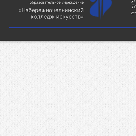
у
образовательное учреждение
Т
«Набережночелнинский
E-
колледж искусств»