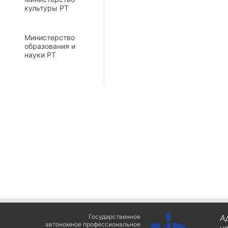
культуры РТ
Министерство
образования и
науки РТ
Государственное
А
автономное профессиональное