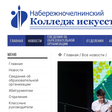
СВЕДЕНИЯ ОБ
ОБРАЗОВАТЕЛЬНОЙ
ГЛАВНАЯ
НОВОСТИ
ОТДЕЛЕНИЯ
А
ОРГАНИЗАЦИИ
МЕНЮ
Главная
/
Все новости
/
Главная
Новости
Сведения об
образовательной
организации
Абитуриентам
Отделения
Классные
руководители