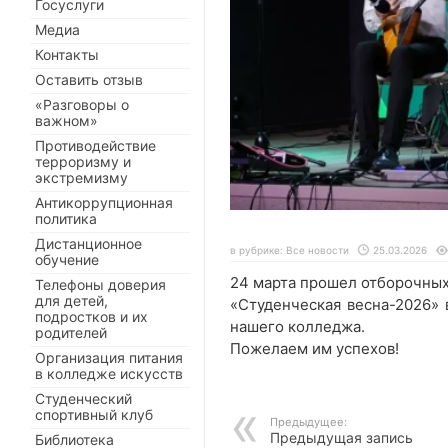
Госуслуги
Медиа
Контакты
Оставить отзыв
«Разговоры о
важном»
Противодействие
терроризму и
экстремизму
Антикоррупционная
политика
Дистанционное
в рубрике:
Все новости
25.03.2026
обучение
24 марта прошел отборочных
Телефоны доверия
для детей,
«Студенческая весна-2026» 
подростков и их
нашего колледжа.
родителей
Пожелаем им успехов!
Организация питания
в колледже искусств
Студенческий
спортивный клуб
Предыдущее:
Предыдущая запись
Библиотека