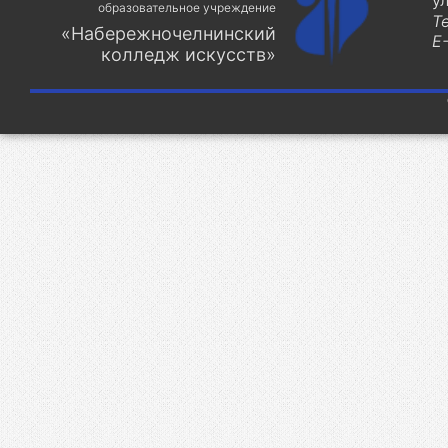
у
образовательное учреждение
Т
«Набережночелнинский
E-
колледж искусств»