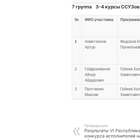
7 группа 3-4 курсы ССУЗов
№
ФИО участника
Программ
1
Ахметзянов
Федоров Н
Артур
Прокопьев
2
Габдрахманов
Губеев Ха
Айнур
Хамитович
Айдарович
3
Протченко
Губеев Ха
Максим
Хамитович
Предыдущее:
Результаты VI Республик
конкурса исполнителей н