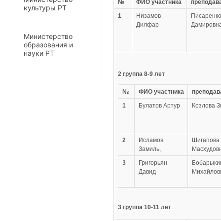
№
ФИО участника
преподав
культуры РТ
1
Низамов
Писаренко
Дилфар
Дамировн
Министерство
образования и
науки РТ
2 группа 8-9 лет
№
ФИО участника
преподав
1
Булатов Артур
Козлова З
2
Исламов
Шигапова
Замиль,
Масхудов
3
Григорьян
Бобарыки
Давид
Михайлов
3 группа 10-11 лет