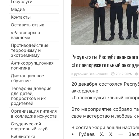
Госуслуги
Медиа
Контакты
Оставить отзыв
«Разговоры о
важном»
Противодействие
терроризму и
экстремизму
Результаты Республиканского
Антикоррупционная
«Головокружительный аккорд
политика
в рубрике:
Все новости
23.12.2025
Дистанционное
обучение
20 декабря состоялся Респу
Телефоны доверия
аккордеоне
для детей,
«Головокружительный аккор
подростков и их
родителей
Это мероприятие собрало та
Организация питания
свое мастерство и любовь к 
в колледже искусств
Студенческий
В состав жюри вошли настоя
спортивный клуб
• Губеев Х. Х. — Заслу
Библиотека