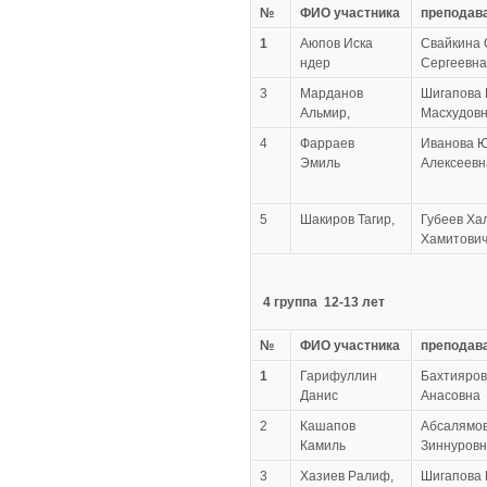
№
ФИО участника
преподав
1
Аюпов Иска
Свайкина 
ндер
Сергеевна
3
Марданов
Шигапова 
Альмир,
Масхудов
4
Фарраев
Иванова 
Эмиль
Алексеевн
5
Шакиров Тагир,
Губеев Ха
Хамитович,
4 группа
12-13 лет
№
ФИО участника
преподав
1
Гарифуллин
Бахтияров
Данис
Анасовна
2
Кашапов
Абсалямо
Камиль
Зиннуровн
3
Хазиев Ралиф,
Шигапова 