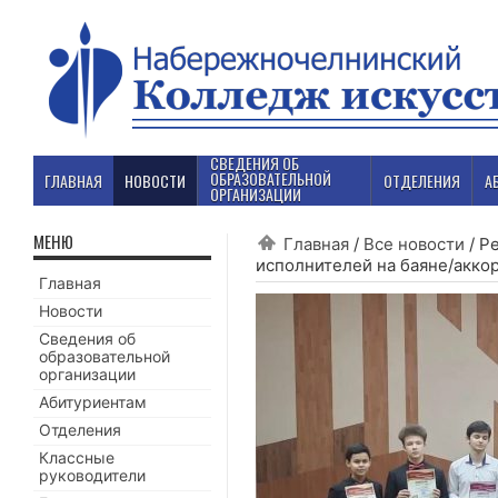
СВЕДЕНИЯ ОБ
ОБРАЗОВАТЕЛЬНОЙ
ГЛАВНАЯ
НОВОСТИ
ОТДЕЛЕНИЯ
А
ОРГАНИЗАЦИИ
МЕНЮ
Главная
/
Все новости
/
Ре
исполнителей на баяне/акко
Главная
Новости
Сведения об
образовательной
организации
Абитуриентам
Отделения
Классные
руководители