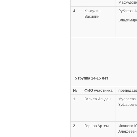
Масхудов
4
Какаулин
Рублева Н
Василий
Владимир
5 группа
14-15 лет
№
ФИО участника
преподав
1
Галиев Ильдан
Муллаева
Зуфаровн
2
Горнов Артем
Иванова 
Алексеевн