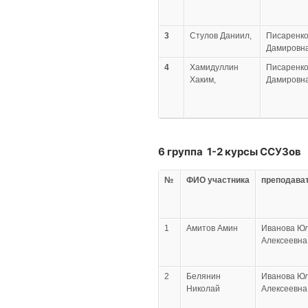
3
Стулов Даниил,
Писаренко
Дамировн
4
Хамидуллин
Писаренко
Хаким,
Дамировн
6 группа 1-2 курсы ССУЗов
№
ФИО участника
преподава
1
Амитов Амин
Иванова Ю
Алексеевна
2
Белянин
Иванова Ю
Николай
Алексеевна