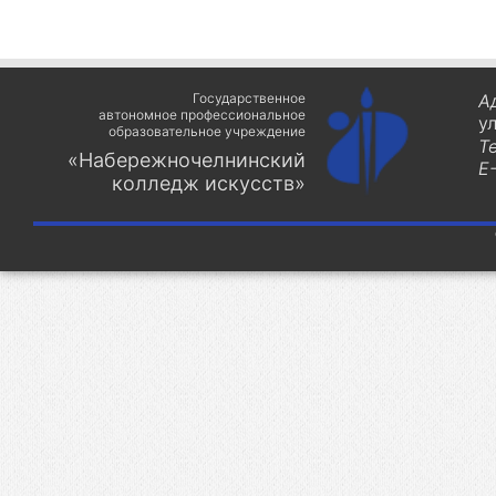
Государственное
А
автономное профессиональное
у
образовательное учреждение
Т
«Набережночелнинский
E-
колледж искусств»