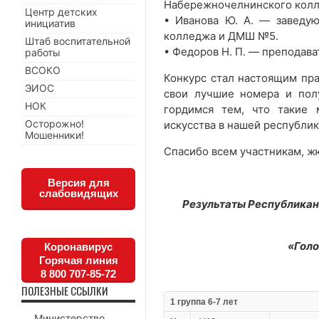
Набережночелнинского колл
Центр детских
• Иванова Ю. А. — заведу
инициатив
колледжа и ДМШ №5.
Штаб воспитательной
• Федоров Н. П. — преподава
работы
ВСОКО
Конкурс стал настоящим пра
ЭИОС
свои лучшие номера и пол
НОК
гордимся тем, что такие 
Осторожно!
искусства в нашей республик
Мошенники!
Спасибо всем участникам, ж
Версия для
слабовидящих
Результаты Республикан
«Гол
Коронавирус
Горячая линия
8 800 707-85-72
ПОЛЕЗНЫЕ ССЫЛКИ
1 группа 6-7 лет
Министерство