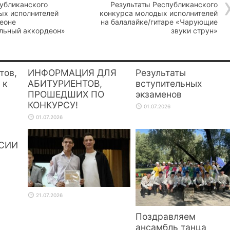
публиканского
Результаты Республиканского
ых исполнителей
конкурса молодых исполнителей
деоне
на балалайке/гитаре «Чарующие
льный аккордеон»
звуки струн»
тов,
ИНФОРМАЦИЯ ДЛЯ
Результаты
 к
АБИТУРИЕНТОВ,
вступительных
ПРОШЕДШИХ ПО
экзаменов
КОНКУРСУ!
01.07.2026
01.07.2026
СИИ
21.07.2026
Поздравляем
ансамбль танца