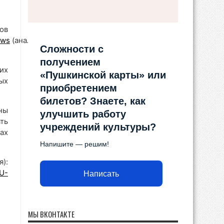
ов
ews
(аналогичный
Сложности с
получением
их
«Пушкинской карты» или
х
приобретением
билетов? Знаете, как
ны
улучшить работу
ть
учреждений культуры?
ах
Напишите — решим!
):
IU-
Написать
МЫ ВКОНТАКТЕ