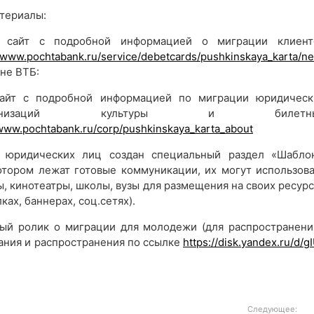
териалы:
йт с подробной информацией о миграции клиент
//www.pochtabank.ru/service/debetcards/pushkinskaya_karta/n
оне ВТБ:
т с подробной информацией по миграции юридическ
низаций культуры и билетны
/www.pochtabank.ru/corp/pushkinskaya_karta_about
 юридических лиц создан специальный раздел «Шабло
отором лежат готовые коммуникации, их могут использова
, кинотеатры, школы, вузы для размещения на своих ресурс
ках, баннерах, соц.сетях).
 ролик о миграции для молодежи (для распространения
ания и распространения по ссылке
https://disk.yandex.ru/d/g
Следующее: