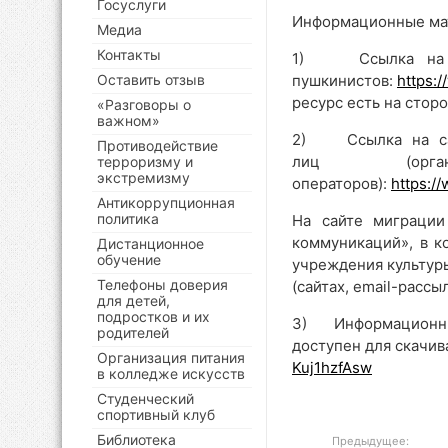
Госуслуги
Информационные ма
Медиа
Контакты
1) Ссылка на са
Оставить отзыв
пушкинистов:
https:
ресурс есть на стор
«Разговоры о
важном»
2) Ссылка на сай
Противодействие
лиц (орга
терроризму и
экстремизму
операторов):
https:/
Антикоррупционная
политика
На сайте миграции
коммуникаций», в к
Дистанционное
обучение
учреждения культуры
Телефоны доверия
(сайтах, email-рассыл
для детей,
подростков и их
3) Информационный
родителей
доступен для скачив
Организация питания
Kuj1hzfAsw
в колледже искусств
Студенческий
спортивный клуб
Библиотека
Предыдущее: