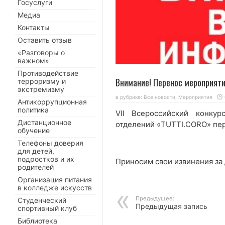
Госуслуги
Медиа
Контакты
Оставить отзыв
«Разговоры о
важном»
Противодействие
Внимание! Перенос мероприяти
терроризму и
экстремизму
в рубрике:
Все новости
,
Мероприятия
Антикоррупционная
политика
VII Всероссийский конку
Дистанционное
отделений «TUTTI.CORO» пер
обучение
Телефоны доверия
для детей,
подростков и их
Приносим свои извинения за
родителей
Организация питания
в колледже искусств
Предыдущее:
Студенческий
Предыдущая запись
спортивный клуб
Библиотека