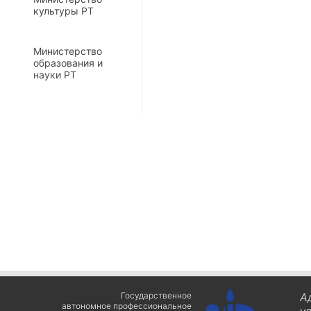
культуры РТ
Министерство
образования и
науки РТ
Государственное
А
автономное профессиональное