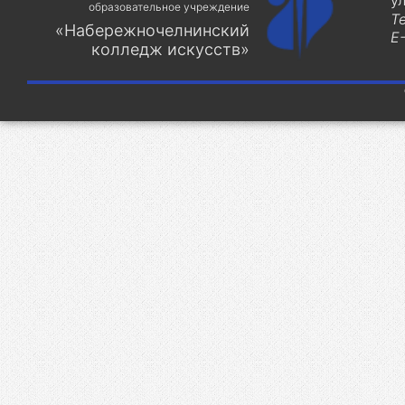
у
образовательное учреждение
Т
«Набережночелнинский
E-
колледж искусств»