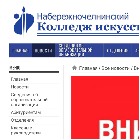
СВЕДЕНИЯ ОБ
ОБРАЗОВАТЕЛЬНОЙ
ГЛАВНАЯ
НОВОСТИ
ОТДЕЛЕНИЯ
А
ОРГАНИЗАЦИИ
МЕНЮ
Главная
/
Все новости
/
Вн
Главная
Новости
Сведения об
образовательной
организации
Абитуриентам
Отделения
Классные
руководители