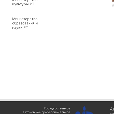
культуры РТ
Министерство
образования и
науки РТ
Государственное
А
автономное профессиональное