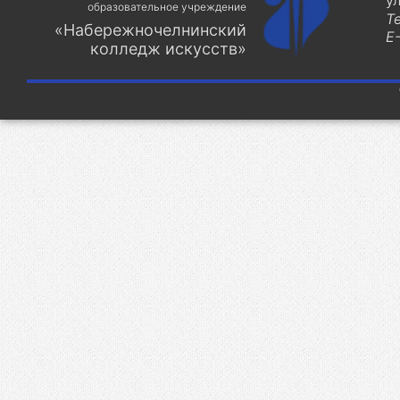
у
образовательное учреждение
Т
«Набережночелнинский
E-
колледж искусств»