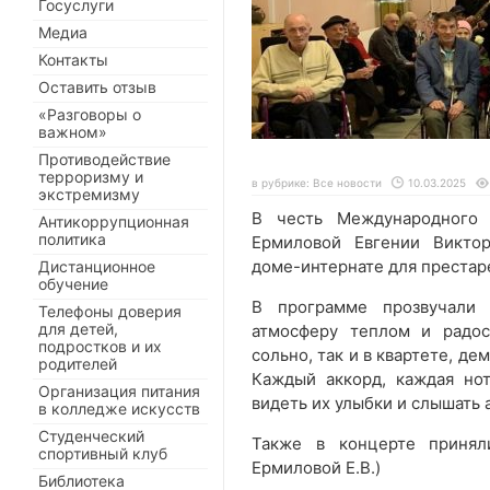
Госуслуги
Медиа
Контакты
Оставить отзыв
«Разговоры о
важном»
Противодействие
терроризму и
в рубрике:
Все новости
10.03.2025
экстремизму
В честь Международного 
Антикоррупционная
политика
Ермиловой Евгении Виктор
доме-интернате для престар
Дистанционное
обучение
В программе прозвучали 
Телефоны доверия
для детей,
атмосферу теплом и радос
подростков и их
сольно, так и в квартете, д
родителей
Каждый аккорд, каждая но
Организация питания
видеть их улыбки и слышать
в колледже искусств
Студенческий
Также в концерте принял
спортивный клуб
Ермиловой Е.В.)
Библиотека