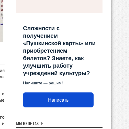
Сложности с
получением
«Пушкинской карты» или
приобретением
билетов? Знаете, как
улучшить работу
ия
учреждений культуры?
в,
Напишите — решим!
 и
ые
Написать
го
МЫ ВКОНТАКТЕ
 и