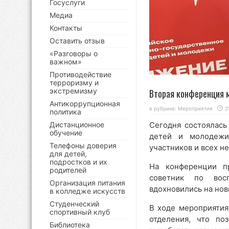
Госуслуги
Медиа
Контакты
Оставить отзыв
«Разговоры о
важном»
Противодействие
терроризму и
экстремизму
Вторая конференция 
Антикоррупционная
в рубрике:
Мероприятия
2
политика
Дистанционное
Сегодня состоялась
обучение
детей и молодежи
Телефоны доверия
участников и всех 
для детей,
подростков и их
На конференции п
родителей
советник по восп
Организация питания
вдохновились на но
в колледже искусств
Студенческий
В ходе мероприятия
спортивный клуб
отделения, что по
Библиотека