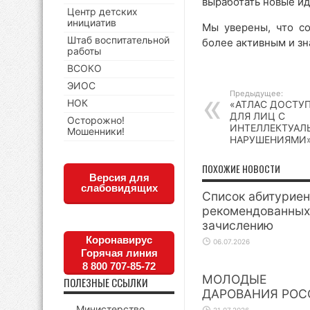
выработать новые ид
Центр детских
инициатив
Мы уверены, что с
Штаб воспитательной
более активным и з
работы
ВСОКО
ЭИОС
Предыдущее:
НОК
«АТЛАС ДОСТУ
ДЛЯ ЛИЦ С
Осторожно!
ИНТЕЛЛЕКТУА
Мошенники!
НАРУШЕНИЯМИ
ПОХОЖИЕ НОВОСТИ
Версия для
слабовидящих
Список абитуриен
рекомендованных
зачислению
Коронавирус
06.07.2026
Горячая линия
8 800 707-85-72
МОЛОДЫЕ
ПОЛЕЗНЫЕ ССЫЛКИ
ДАРОВАНИЯ РОС
Министерство