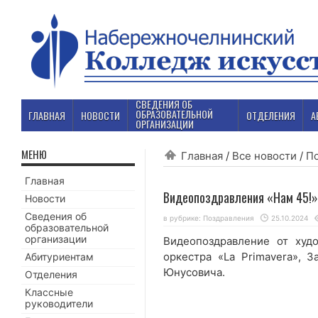
СВЕДЕНИЯ ОБ
ОБРАЗОВАТЕЛЬНОЙ
ГЛАВНАЯ
НОВОСТИ
ОТДЕЛЕНИЯ
А
ОРГАНИЗАЦИИ
МЕНЮ
Главная
/
Все новости
/
П
Главная
Видеопоздравления «Нам 45!»
Новости
Сведения об
в рубрике:
Поздравления
25.10.2024
образовательной
организации
Видеопоздравление от худ
оркестра «La Primavera», 
Абитуриентам
Юнусовича.
Отделения
Классные
руководители