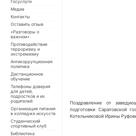
Госуслуги
Медиа
Контакты
Оставить отзыв
«Разговоры о
важном»
Противодействие
терроризму и
экстремизму
Антикоррупционная
политика
Дистанционное
обучение
Телефоны доверия
для детей,
подростков и их
родителей
Поздравление от заведую
Организация питания
подготовки Саратовской го
в колледже искусств
Котельниковой Ирины Руфов
Студенческий
спортивный клуб
Библиотека