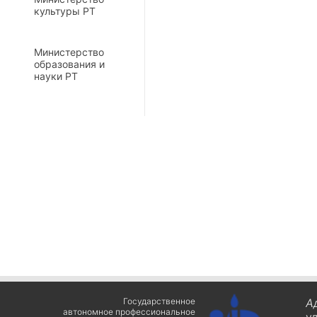
культуры РТ
Министерство
образования и
науки РТ
Государственное
А
автономное профессиональное