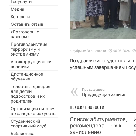
Госуслуги
Медиа
Контакты
Оставить отзыв
«Разговоры о
важном»
Противодействие
терроризму и
в рубрике:
Все новости
06.06.2024
экстремизму
Поздравляем студентов и п
Антикоррупционная
политика
успешным завершением Госу
Дистанционное
обучение
Телефоны доверия
Предыдущее:
для детей,
Предыдущая запись
подростков и их
родителей
ПОХОЖИЕ НОВОСТИ
Организация питания
в колледже искусств
Список абитуриентов,
Студенческий
рекомендованных к
спортивный клуб
зачислению
Библиотека