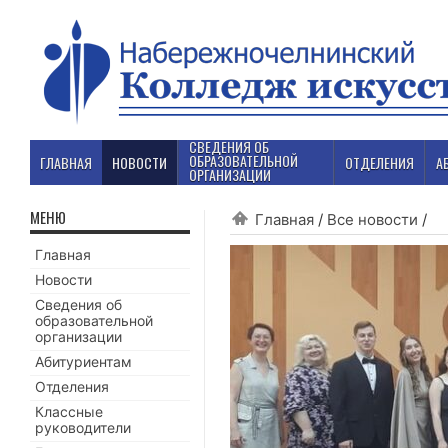
СВЕДЕНИЯ ОБ
ОБРАЗОВАТЕЛЬНОЙ
ГЛАВНАЯ
НОВОСТИ
ОТДЕЛЕНИЯ
А
ОРГАНИЗАЦИИ
МЕНЮ
Главная
/
Все новости
/
Главная
Новости
Сведения об
образовательной
организации
Абитуриентам
Отделения
Классные
руководители