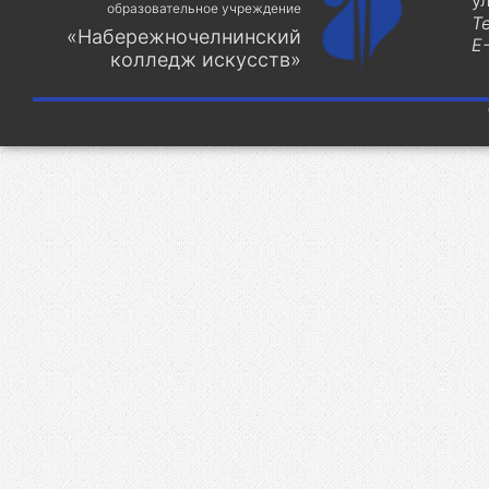
у
образовательное учреждение
Т
«Набережночелнинский
E-
колледж искусств»