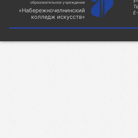
у
образовательное учреждение
Т
«Набережночелнинский
E-
колледж искусств»