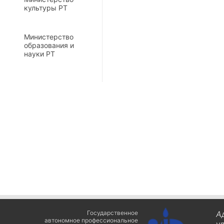
культуры РТ
Министерство
образования и
науки РТ
Государственное
А
автономное профессиональное