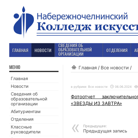
СВЕДЕНИЯ ОБ
ОБРАЗОВАТЕЛЬНОЙ
ГЛАВНАЯ
НОВОСТИ
ОТДЕЛЕНИЯ
А
ОРГАНИЗАЦИИ
МЕНЮ
Главная
/
Все новости
/
Главная
Новости
в рубрике:
Все новости
06.06.2024
Сведения об
Фотоотчет заключительн
образовательной
«ЗВЕЗДЫ ИЗ ЗАВТРА»
организации
Абитуриентам
Отделения
Предыдущее:
Классные
Предыдущая запись
руководители