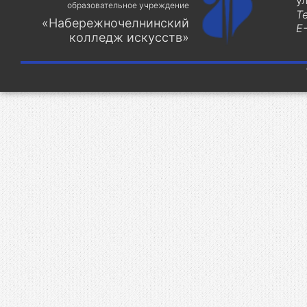
у
образовательное учреждение
Т
«Набережночелнинский
E-
колледж искусств»