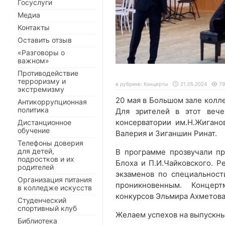
Госуслуги
Медиа
Контакты
Оставить отзыв
«Разговоры о
важном»
Противодействие
терроризму и
в рубрике:
Концерты
21.05.2024
79
экстремизму
20 мая в Большом зале колл
Антикоррупционная
политика
Для зрителей в этот вече
консерватории им.Н.Жигано
Дистанционное
обучение
Валерия и Зиганшин Ринат.
Телефоны доверия
для детей,
В программе прозвучали про
подростков и их
Блоха и П.И.Чайковского. Р
родителей
экзаменов по специальнос
Организация питания
проникновенным. Концер
в колледже искусств
конкурсов Эльмира Ахметова
Студенческий
спортивный клуб
Желаем успехов на выпускны
Библиотека