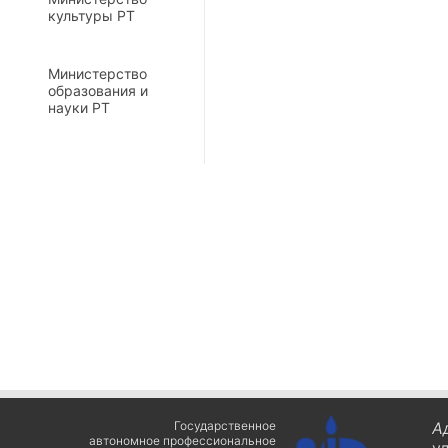
культуры РТ
Министерство
образования и
науки РТ
Государственное
А
автономное профессиональное