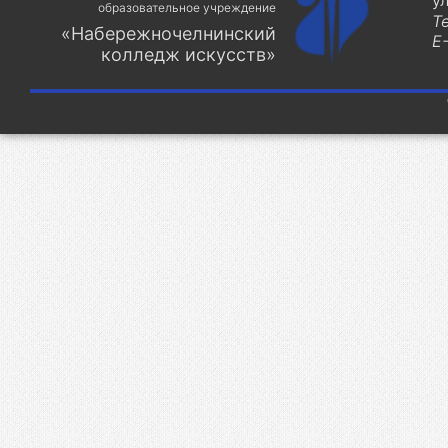
у
образовательное учреждение
Т
«Набережночелнинский
E-
колледж искусств»