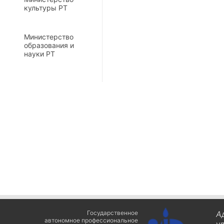
культуры РТ
Министерство
образования и
науки РТ
Государственное
А
автономное профессиональное