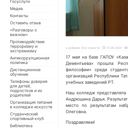
Госуслуги
Медиа
Контакты
Оставить отзыв
«Разговоры о
важном»
Противодействие
терроризму и
в рубрике:
Все новости
21.05.2024
экстремизму
17 мая на базе ГАПОУ «Каз
Антикоррупционная
политика
Дементьева» прошла Респ
философии» среди студент
Дистанционное
обучение
организаций Республики Тат
Телефоны доверия
учебных заведений РТ.
для детей,
подростков и их
Наш колледж представляла с
родителей
Андрюшина Дарья. Результат
Организация питания
место по результатам наб
в колледже искусств
Олеговна.
Студенческий
спортивный клуб
Поздравляем!
Библиотека