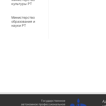
культуры РТ
Министерство
образования и
науки РТ
Государственное
А
автономное профессиональное