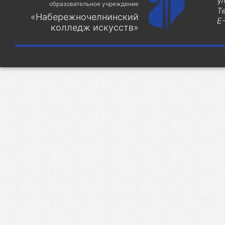
у
образовательное учреждение
Т
«Набережночелнинский
E-
колледж искусств»