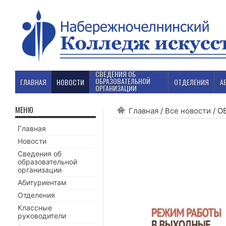
СВЕДЕНИЯ ОБ
ОБРАЗОВАТЕЛЬНОЙ
ГЛАВНАЯ
НОВОСТИ
ОТДЕЛЕНИЯ
А
ОРГАНИЗАЦИИ
МЕНЮ
Главная
/
Все новости
/
О
Главная
Новости
Сведения об
образовательной
организации
Абитуриентам
Отделения
Классные
руководители