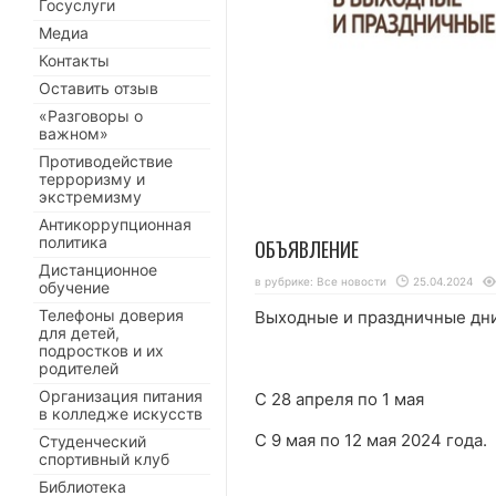
Госуслуги
Медиа
Контакты
Оставить отзыв
«Разговоры о
важном»
Противодействие
терроризму и
экстремизму
Антикоррупционная
политика
ОБЪЯВЛЕНИЕ
Дистанционное
в рубрике:
Все новости
25.04.2024
обучение
Телефоны доверия
Выходные и праздничные дни
для детей,
подростков и их
родителей
Организация питания
С 28 апреля по 1 мая
в колледже искусств
С 9 мая по 12 мая 2024 года.
Студенческий
спортивный клуб
Библиотека