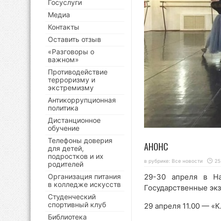
Госуслуги
Медиа
Контакты
Оставить отзыв
«Разговоры о
важном»
Противодействие
терроризму и
экстремизму
Антикоррупционная
политика
Дистанционное
обучение
Телефоны доверия
АНОНС
для детей,
подростков и их
в рубрике:
Все новости
25
родителей
29-30 апреля в На
Организация питания
в колледже искусств
Государственные эк
Студенческий
спортивный клуб
29 апреля 11.00 — «
Библиотека