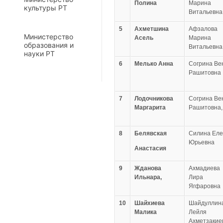
Полина
Марина
культуры РТ
Витальевна
5
Ахметшина
Афзалова
Министерство
Асель
Марина
образования и
Витальевна
науки РТ
6
Мелько Анна
Согрина Ве
Рашитовна
7
Лодочникова
Согрина Ве
Маргарита
Рашитовна,
8
Белявская
Силина Ел
Юрьевна
Анастасия
9
Жданова
Ахмадиева
Ильнара,
Лира
Ягфаровна
10
Шайхиева
Шайдуллин
Малика
Лейля
Ахметзакие