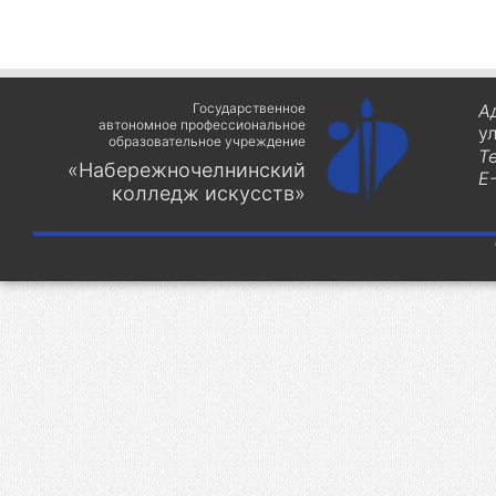
Государственное
А
автономное профессиональное
у
образовательное учреждение
Т
«Набережночелнинский
E-
колледж искусств»