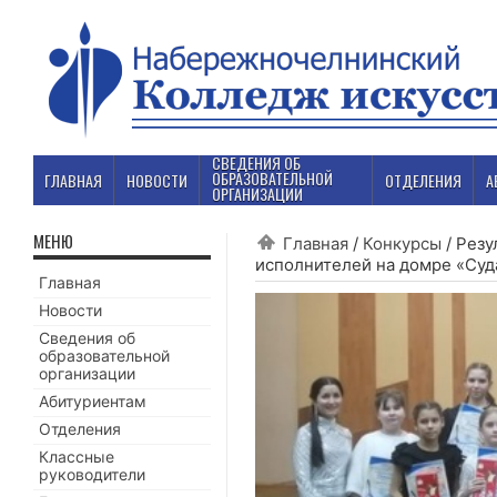
СВЕДЕНИЯ ОБ
ОБРАЗОВАТЕЛЬНОЙ
ГЛАВНАЯ
НОВОСТИ
ОТДЕЛЕНИЯ
А
ОРГАНИЗАЦИИ
МЕНЮ
Главная
/
Конкурсы
/
Резу
исполнителей на домре «Су
Главная
Новости
Сведения об
образовательной
организации
Абитуриентам
Отделения
Классные
руководители