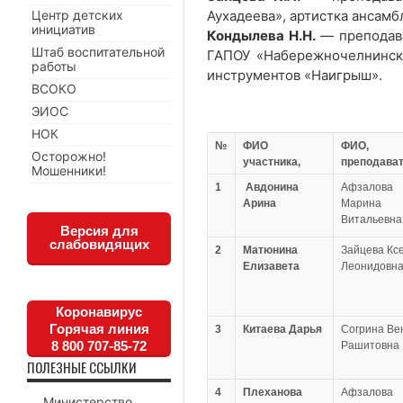
Аухадеева», артистка ансамб
Центр детских
инициатив
Кондылева Н.Н.
— преподава
Штаб воспитательной
ГАПОУ «Набережночелнински
работы
инструментов «Наигрыш».
ВСОКО
ЭИОС
НОК
№
ФИО
ФИО,
Осторожно!
участника,
преподава
Мошенники!
1
Авдонина
Афзалова
Арина
Марина
Витальевна
Версия для
слабовидящих
2
Матюнина
Зайцева Кс
Елизавета
Леонидовн
Коронавирус
Горячая линия
3
Китаева Дарья
Согрина Ве
8 800 707-85-72
Рашитовна
ПОЛЕЗНЫЕ ССЫЛКИ
4
Плеханова
Афзалова
Министерство