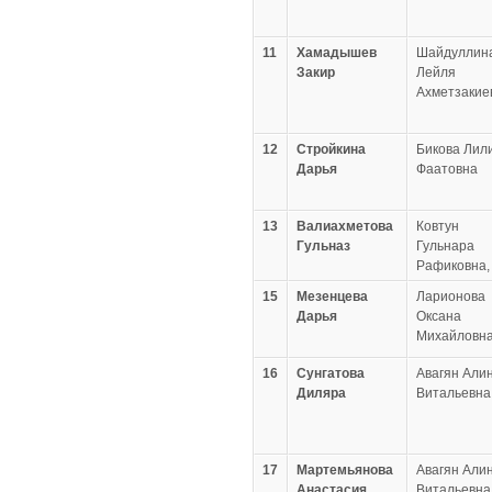
11
Хамадышев
Шайдуллин
Закир
Лейля
Ахметзакие
12
Стройкина
Бикова Лил
Дарья
Фаатовна
13
Валиахметова
Ковтун
Гульназ
Гульнара
Рафиковна,
15
Мезенцева
Ларионова
Дарья
Оксана
Михайловн
16
Сунгатова
Авагян Али
Диляра
Витальевна
17
Мартемьянова
Авагян Али
Анастасия
Витальевна