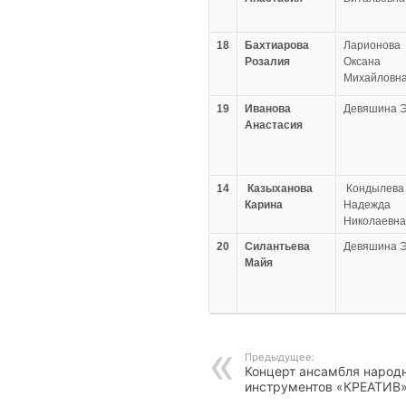
18
Бахтиарова
Ларионова
Розалия
Оксана
Михайловн
19
Иванова
Девяшина Э
Анастасия
14
Казыханова
Кондылева
Карина
Надежда
Николаевна
20
Силантьева
Девяшина Э
Майя
Предыдущее:
Концерт ансамбля народ
инструментов «КРЕАТИВ