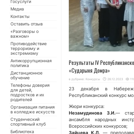
Госуслуги
Медиа
Контакты
Оставить отзыв
«Разговоры о
важном»
Противодействие
терроризму и
экстремизму
Антикоррупционная
Результаты IV Республиканск
политика
«Сударыня Домра»
Дистанционное
обучение
в рубрике:
Конкурсы
26.12.2023
11
Телефоны доверия
23 декабря в Набережн
для детей,
подростков и их
Республиканский конкурс мо
родителей
Жюри конкурса:
Организация питания
в колледже искусств
Незамудинова З.И.
— стар
ансамбля народных инст
Студенческий
спортивный клуб
Всероссийских конкурсов;
Библиотека
Зайцева К.Л.
— преподават