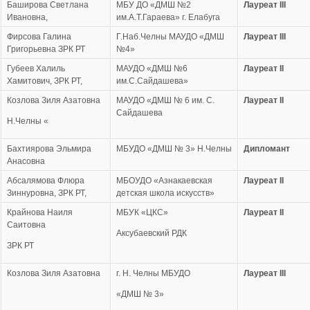
Баширова Светлана
МБУ ДО «ДМШ №2
Лауреат
III
Ивановна,
им.А.Т.Гараева» г. Елабуга
Фирсова Галина
Г.Наб.Челны МАУДО «ДМШ
Лауреат
III
Григорьевна ЗРК РТ
№4»
Губеев Халиль
МАУДО «ДМШ №6
Лауреат
II
Хамитович, ЗРК РТ,
им.С.Сайдашева»
Козлова Зиля Азатовна
МАУДО «ДМШ № 6 им. С.
Лауреат
II
Сайдашева
Н.Челны «
Бахтиярова Эльмира
МБУДО «ДМШ № 3» Н.Челны
Дипломант
Анасовна
Абсалямова Флюра
МБОУДО «Азнакаевская
Лауреат
II
Зиннуровна, ЗРК РТ,
детская школа искусств»
Крайнова Наиля
МБУК «ЦКС»
Лауреат
II
Саитовна
Аксубаевский РДК
ЗРК РТ
Козлова Зиля Азатовна
г. Н. Челны МБУДО
Лауреат
III
«ДМШ № 3»