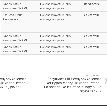
Губеев Халиль
Набережночелнинский
За участие
Хамитович ЗРК РТ,
колледж искусств
Иванова Юлия
Набережночелнинский
Лауреат
III
Алексеевна
колледж искусств
Губеев Халиль
Набережночелнинский
Лауреат
III
Хамитович ЗРК РТ
колледж искусств
Губеев Халиль
Набережночелнинский
Лауреат
III
Хамитович ЗРК РТ
колледж искусств
Следующее:
еспубликанского
Результаты III Республиканского
ых исполнителей
конкурса молодых исполнителей
рыня Домра»
на балалайке и гитаре «Чарующие
звуки струн»