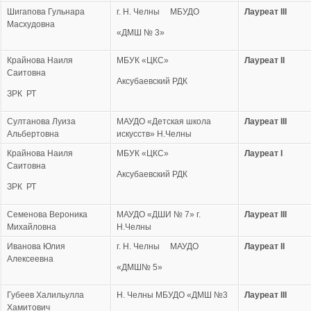
Шигапова Гульнара
г. Н. Челны МБУДО
Лауреат
III
Масхудовна
«ДМШ № 3»
Крайнова Наиля
МБУК «ЦКС»
Лауреат
II
Саитовна
Аксубаевский РДК
ЗРК РТ
Султанова Луиза
МАУДО «Детская школа
Лауреат
III
Альбертовна
искусств» Н.Челны
Крайнова Наиля
МБУК «ЦКС»
Лауреат
I
Саитовна
Аксубаевский РДК
ЗРК РТ
Семенова Вероника
МАУДО «ДШИ № 7» г.
Лауреат
III
Михайловна
Н.Челны
Иванова Юлия
г. Н. Челны МАУДО
Лауреат
II
Алексеевна
«ДМШ№ 5»
Губеев Халильулла
Н. Челны МБУДО «ДМШ №3
Лауреат
III
Хамитович