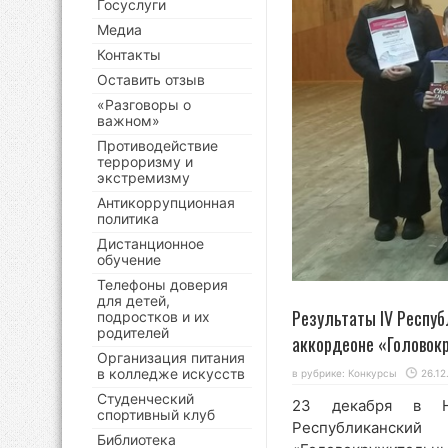
Госуслуги
Медиа
Контакты
Оставить отзыв
«Разговоры о
важном»
Противодействие
терроризму и
экстремизму
Антикоррупционная
политика
Дистанционное
обучение
Телефоны доверия
для детей,
Результаты IV Респуб
подростков и их
родителей
аккордеоне «Головок
Организация питания
в колледже искусств
в рубрике:
Конкурсы
26.12
Студенческий
23 декабря в На
спортивный клуб
Республикански
Библиотека