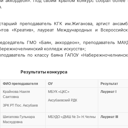
й аккордеон». Под своим крылом конкурс собрал более 
.
арший преподаватель КГК им.Жиганова, артист ансамб
нтов «Креатив», лауреат Международных и Всероссийск
дседатель ГМО «Баян, аккордеон», преподаватель МАУ
ережночелнинский колледж искусств»;
подаватель по классу баяна ГАПОУ «Набережночелнинск
Результаты конкурса
ФИО преподавателя
ОУ
Результат
Крайнова Наиля
МБУК «ЦКС»
Лауреат
I
Саитовна
Аксубаевский РДК
ЗРК РТ Пос. Аксубаев
Шигапова Гульнара
МБУДО «ДМШ № 3» Н.Челны
Лауреат
III
Масхудовна