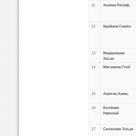
11
Хазиев Ралиф,
12
Крайнов Семён
13
Марданшин
Хасан
14
Мясников Глеб
15
Амитов Амин,
16
Белянин
Николай
17
Салахова Эльза