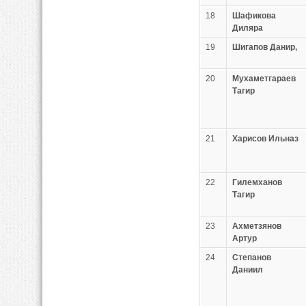
18
Шафикова
Диляра
19
Шигапов Данир,
20
Мухаметгараев
Тагир
21
Харисов Ильназ
22
Гилемханов
Тагир
23
Ахметзянов
Артур
24
Степанов
Даниил