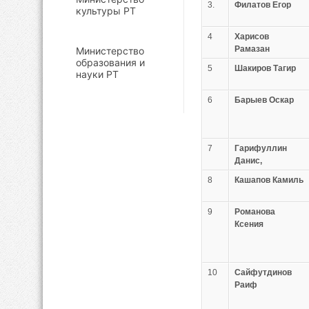
3.
Филатов Егор
культуры РТ
4
Харисов
Рамазан
Министерство
образования и
5
Шакиров Тагир
науки РТ
6
Барыев Оскар
7
Гарифуллин
Данис,
8
Кашапов Камиль
9
Романова
Ксения
10
Сайфутдинов
Раиф