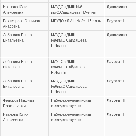
Иванова Юлия
МАУДО «ДМШ №6
Дипломант
Алексеевна
им.С.Сайдашева Н.Челны
Бахтиярова Эльмира
МБУДО «ДМШ № 3» Н.Челны
Лауреат
II
Анасовна
Лобанова Елена
МАУДО «ДМШ
Дипломант
Витальевна
№6им.С.Сайдашева
Н.Челны
Лобанова Елена
МАУДО «ДМШ
Лауреат
II
Витальевна
№6им.С.Сайдашева
Н.ЧелнЫ
Лобанова Елена
МАУДО «ДМШ
Лауреат
II
Витальевна
№6им.С.Сайдашева
Н.Челны
Федоров Николай
Набережночелнинский
Лауреат
III
Прокопьевич
колледж искусств
Иванова Юлия
Набережночелнинский
Лауреат
II
Алексеевна
колледж искусств