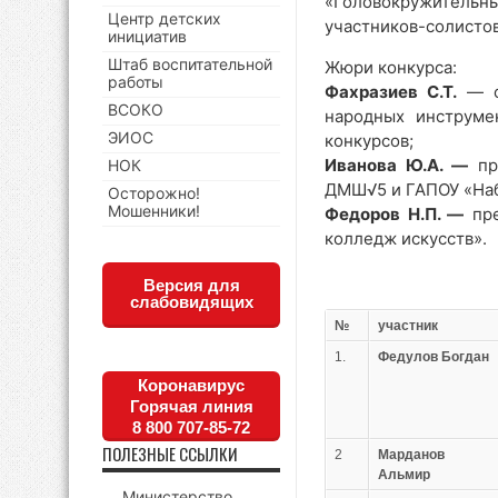
«Головокружительны
Центр детских
участников-солистов
инициатив
Штаб воспитательной
Жюри конкурса:
работы
Фахразиев С.Т.
— ст
ВСОКО
народных инструме
ЭИОС
конкурсов;
Иванова Ю.А. —
пре
НОК
ДМШ√5 и ГАПОУ «Наб
Осторожно!
Мошенники!
Федоров Н.П. —
пре
колледж искусств».
Версия для
слабовидящих
№
участник
1.
Федулов Богдан
Коронавирус
Горячая линия
8 800 707-85-72
ПОЛЕЗНЫЕ ССЫЛКИ
2
Марданов
Альмир
Министерство