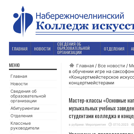
СВЕДЕНИЯ ОБ
ОБРАЗОВАТЕЛЬНОЙ
ГЛАВНАЯ
НОВОСТИ
ОТДЕЛЕНИЯ
А
ОРГАНИЗАЦИИ
МЕНЮ
Главная
/
Все новости
/
М
в обучении игре на саксофон
Главная
«Концертмейстерское искусс
концертмейстерами
Новости
Сведения об
образовательной
Мастер-классы «Основные напр
организации
музыкальных учебных заведен
Абитуриентам
студентами колледжа и конц
Отделения
Классные
в рубрике:
Мероприятия
07.10.2023
руководители