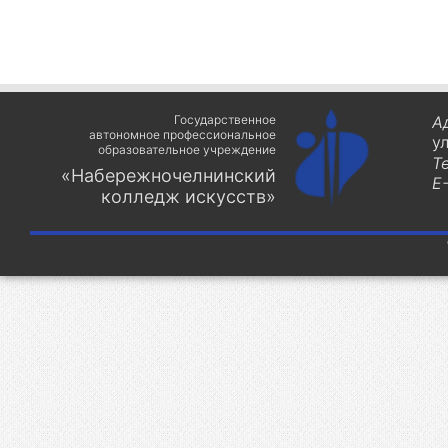
Государственное
А
автономное профессиональное
у
образовательное учреждение
Т
«Набережночелнинский
E-
колледж искусств»