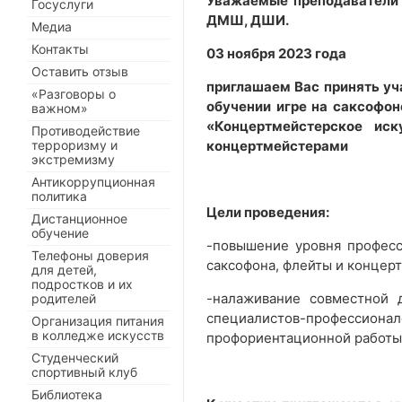
Уважаемые преподаватели 
Госуслуги
ДМШ, ДШИ.
Медиа
Контакты
03 ноября 2023 года
Оставить отзыв
приглашаем Вас принять уч
«Разговоры о
обучении игре на саксофо
важном»
«Концертмейстерское ис
Противодействие
терроризму и
концертмейстерами
экстремизму
Антикоррупционная
политика
Цели проведения:
Дистанционное
обучение
-повышение уровня професс
Телефоны доверия
саксофона, флейты и концер
для детей,
подростков и их
-налаживание совместной 
родителей
специалистов-профессиона
Организация питания
в колледже искусств
профориентационной работы
Студенческий
спортивный клуб
Библиотека