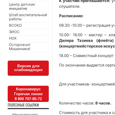
К участию приглашаются:
уч
Центр детских
слушатели.
инициатив
Штаб воспитательной
Расписание:
работы
09.30 -10.00 – регистрация у
ВСОКО
ЭИОС
10.00- 16.00 – мастер – к
НОК
Диляра Тазиева (флейта)
Осторожно!
(концертмейстерское искусс
Мошенники!
18.00 – Совместный концерт
По окончании выдается серт
Версия для
слабовидящих
Для участников- концертмей
Коронавирус
Горячая линия
8 800 707-85-72
Количество часов:
8 часов.
ПОЛЕЗНЫЕ ССЫЛКИ
Стоимость для участника и 
Министерство