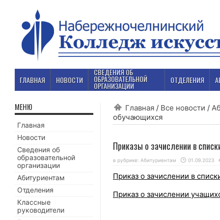
СВЕДЕНИЯ ОБ
ОБРАЗОВАТЕЛЬНОЙ
ГЛАВНАЯ
НОВОСТИ
ОТДЕЛЕНИЯ
А
ОРГАНИЗАЦИИ
МЕНЮ
Главная
/
Все новости
/
А
обучающихся
Главная
Новости
Приказы о зачислении в списк
Сведения об
образовательной
в рубрике:
Абитуриентам
01.09.2023
организации
Приказ о зачислении в спис
Абитуриентам
Отделения
Приказ о зачислении учащих
Классные
руководители