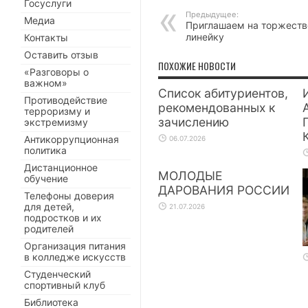
Госуслуги
Предыдущее:
Медиа
Приглашаем на торжест
линейку
Контакты
Оставить отзыв
ПОХОЖИЕ НОВОСТИ
«Разговоры о
важном»
Список абитуриентов,
Противодействие
рекомендованных к
терроризму и
зачислению
экстремизму
Антикоррупционная
06.07.2026
политика
Дистанционное
МОЛОДЫЕ
обучение
ДАРОВАНИЯ РОССИИ
Телефоны доверия
для детей,
21.07.2026
подростков и их
родителей
Организация питания
в колледже искусств
Студенческий
спортивный клуб
Библиотека