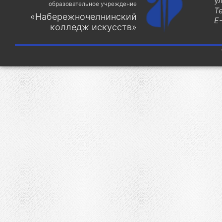
у
образовательное учреждение
Т
«Набережночелнинский
E-
колледж искусств»