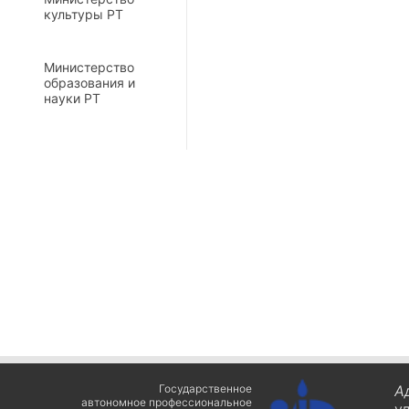
культуры РТ
Министерство
образования и
науки РТ
Государственное
А
автономное профессиональное