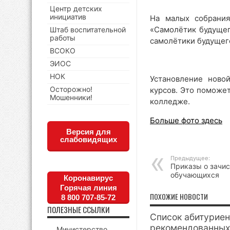
Центр детских
инициатив
На малых собрания
«Самолётик будущег
Штаб воспитательной
работы
самолётики будущего
ВСОКО
ЭИОС
НОК
Установление ново
Осторожно!
курсов. Это поможе
Мошенники!
колледже.
Больше фото здесь
Версия для
слабовидящих
Предыдущее:
Приказы о зачис
обучающихся
Коронавирус
Горячая линия
ПОХОЖИЕ НОВОСТИ
8 800 707-85-72
ПОЛЕЗНЫЕ ССЫЛКИ
Список абитуриен
рекомендованных
Министерство