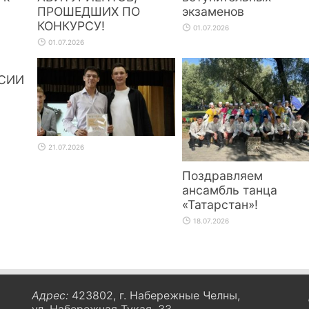
ПРОШЕДШИХ ПО
экзаменов
КОНКУРСУ!
01.07.2026
01.07.2026
СИИ
21.07.2026
Поздравляем
ансамбль танца
«Татарстан»!
18.07.2026
Адрес:
423802, г. Набережные Челны,