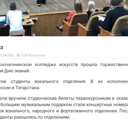
ка
01.09.2023
1218 Просмотров
ночелнинском колледже искусств прошла торжественн
я Дню знаний.
тие студенты вокального отделения. В их исполнен
ссии и Татарстана.
ели вручили студенческие билеты первокурсникам и сказа
Небольшим музыкальным подарком стали концертные номера
ов вокального, народного и фортепианного отделения. Пос
денты разошлись по отделениям.