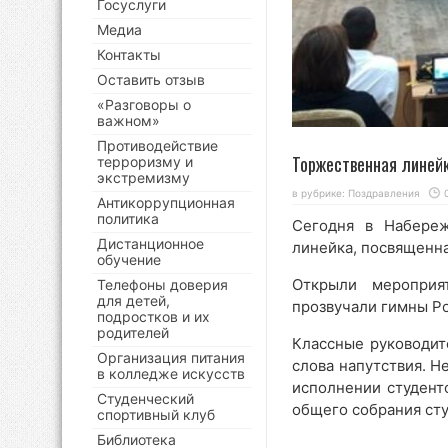
Госуслуги
Медиа
Контакты
Оставить отзыв
«Разговоры о
важном»
Противодействие
Торжественная линей
терроризму и
экстремизму
в рубрике:
Поздравления
Антикоррупционная
политика
Сегодня в Набереж
Дистанционное
линейка, посвященна
обучение
Открыли мероприя
Телефоны доверия
для детей,
прозвучали гимны Ро
подростков и их
родителей
Классные руководит
Организация питания
слова напутствия. 
в колледже искусств
исполнении студент
Студенческий
общего собрания сту
спортивный клуб
Библиотека