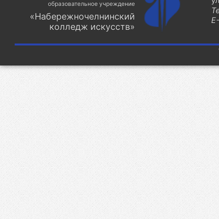
у
образовательное учреждение
Т
«Набережночелнинский
E-
колледж искусств»