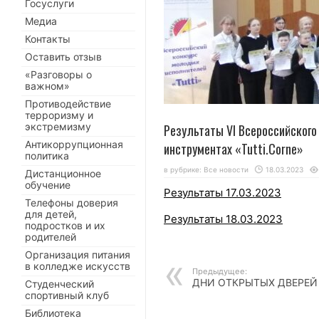
Госуслуги
Медиа
Контакты
Оставить отзыв
«Разговоры о
важном»
Противодействие
терроризму и
экстремизму
Результаты VI Всероссийского
Антикоррупционная
инструментах «Tutti.Corne»
политика
в рубрике:
Все новости
18.03.2023
Дистанционное
обучение
Результаты 17.03.2023
Телефоны доверия
для детей,
Результаты 18.03.2023
подростков и их
родителей
Организация питания
в колледже искусств
Предыдущее:
ДНИ ОТКРЫТЫХ ДВЕРЕЙ
Студенческий
спортивный клуб
Библиотека