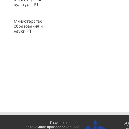
культуры РТ
Министерство
образования и
науки РТ
Государственное
А
автономное профессиональное