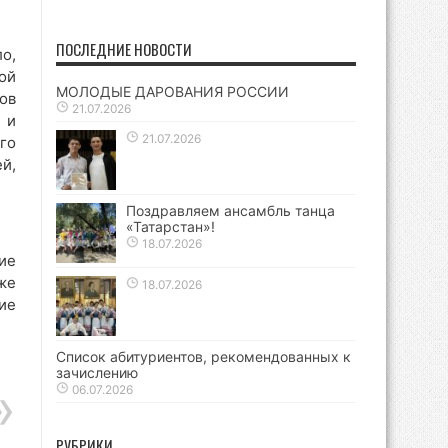
ПОСЛЕДНИЕ НОВОСТИ
о,
ой
МОЛОДЫЕ ДАРОВАНИЯ РОССИИ
ов
21.07.2026
 и
21.07.2026
го
й,
Поздравляем ансамбль танца
«Татарстан»!
18.07.2026
ие
же
18.07.2026
ие
Список абитуриентов, рекомендованных к
зачислению
06.07.2026
РУБРИКИ