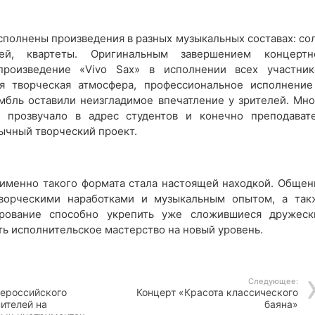
полнены произведения в разных музыкальных составах: сол
лей, квартеты. Оригинальным завершением концертн
роизведение «Vivo Sax» в исполнении всех участник
ая творческая атмосфера, профессиональное исполнение
мбль оставили неизгладимое впечатление у зрителей. Мно
и прозвучало в адрес студентов и конечно преподавате
ычный творческий проект.
 именно такого формата стала настоящей находкой. Общен
творческими наработками и музыкальным опытом, а так
рование способно укрепить уже сложившиеся дружеск
ять исполнительское мастерство на новый уровень.
Следующее:
сероссийского
Концерт «Красота классического
ителей на
баяна»