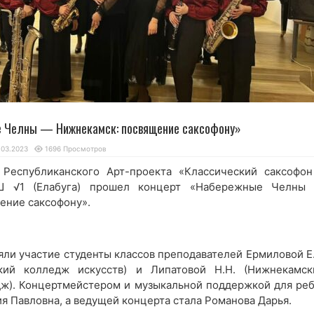
 Челны — Нижнекамск: посвящение саксофону»
.03.2023
1696 Просмотров
 Республиканского Арт-проекта «Классический саксофон
Ш √1 (Елабуга) прошел концерт «Набережные Челны
ение саксофону».
ли участие студенты классов преподавателей Ермиловой Е.
кий колледж искусств) и Липатовой Н.Н. (Нижнекамск
ж). Концертмейстером и музыкальной поддержкой для реб
я Павловна, а ведущей концерта стала Романова Дарья.