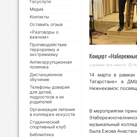
Госуслуги
Медиа
Контакты
Оставить отзыв
«Разговоры о
важном»
Противодействие
терроризму и
экстремизму
Концерт «Набережные
Антикоррупционная
в рубрике:
Все новости
19
политика
Дистанционное
14 марта в рамках
обучение
Татарстане» в ДМ
Телефоны доверия
Нижнекамск: посвящ
для детей,
подростков и их
родителей
Организация питания
В мероприятии приня
в колледже искусств
(Набережночелнинс
Студенческий
музыкальный коллед
спортивный клуб
была Ежова Анастаси
Библиотека