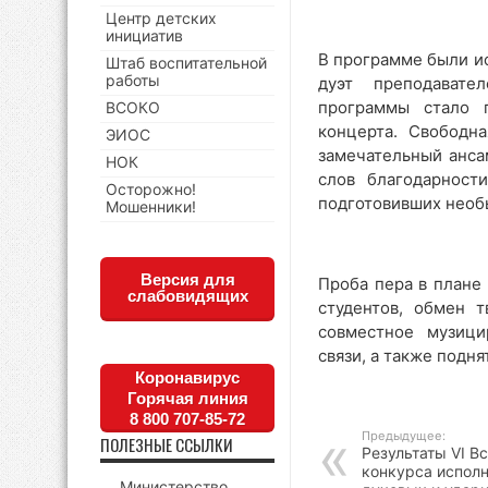
Центр детских
инициатив
В программе были ис
Штаб воспитательной
работы
дуэт преподавате
программы стало п
ВСОКО
концерта. Свободн
ЭИОС
замечательный анса
НОК
слов благодарност
Осторожно!
подготовивших необ
Мошенники!
Версия для
Проба пера в плане
слабовидящих
студентов, обмен 
совместное музици
связи, а также подн
Коронавирус
Горячая линия
8 800 707-85-72
Предыдущее:
ПОЛЕЗНЫЕ ССЫЛКИ
Результаты VI В
конкурса исполн
Министерство