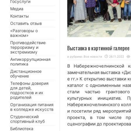
Госуслуги
Медиа
Контакты
Оставить отзыв
«Разговоры о
важном»
Противодействие
Выставка в картинной галерее
терроризму и
экстремизму
в рубрике:
Все новости
26.11.2022
Антикоррупционная
политика
В Набережночелнинской к
Дистанционное
замечательная выставка «Ди
обучение
е гг.» К открытию выставки 
Телефоны доверия
каталог с одноименным наз
для детей,
стали частью грантовог
подростков и их
родителей
культурных инициатив. 
Набережночелнинского колле
Организация питания
в колледже искусств
и посетили ряд мероприятий
Студенческий
проекта, в том числе пр
спортивный клуб
сценографии до проектирова
Библиотека