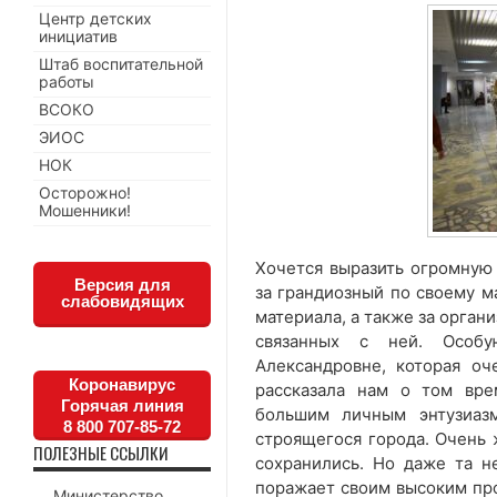
Центр детских
инициатив
Штаб воспитательной
работы
ВСОКО
ЭИОС
НОК
Осторожно!
Мошенники!
Хочется выразить огромную 
Версия для
за грандиозный по своему м
слабовидящих
материала, а также за орган
связанных с ней. Особу
Александровне, которая оч
Коронавирус
рассказала нам о том вре
Горячая линия
большим личным энтузиаз
8 800 707-85-72
строящегося города. Очень 
ПОЛЕЗНЫЕ ССЫЛКИ
сохранились. Но даже та не
поражает своим высоким пр
Министерство