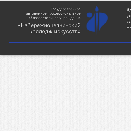
Государственное
А
автономное профессиональное
у
образовательное учреждение
Т
«Набережночелнинский
E-
колледж искусств»