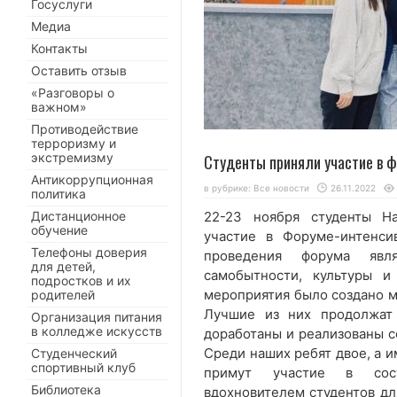
Госуслуги
Медиа
Контакты
Оставить отзыв
«Разговоры о
важном»
Противодействие
терроризму и
экстремизму
Студенты приняли участие в ф
Антикоррупционная
в рубрике:
Все новости
26.11.2022
политика
Дистанционное
22-23 ноября студенты Н
обучение
участие в Форуме-интенси
Телефоны доверия
проведения форума явля
для детей,
самобытности, культуры и
подростков и их
мероприятия было создано м
родителей
Лучшие из них продолжат
Организация питания
в колледже искусств
доработаны и реализованы с
Среди наших ребят двое, а 
Студенческий
спортивный клуб
примут участие в сост
Библиотека
вдохновителем студентов дл