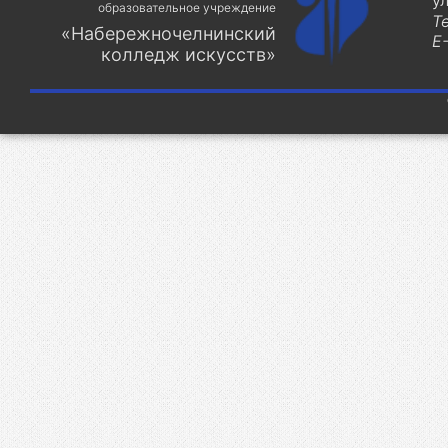
у
образовательное учреждение
Т
«Набережночелнинский
E-
колледж искусств»