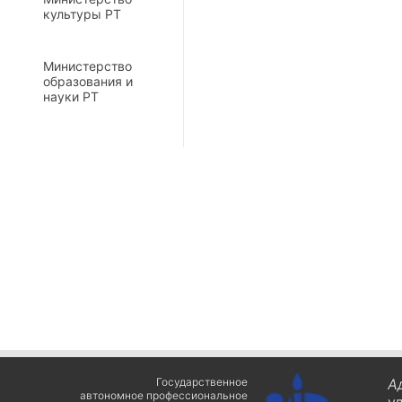
культуры РТ
Министерство
образования и
науки РТ
Государственное
А
автономное профессиональное