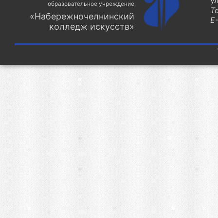
у
образовательное учреждение
Т
«Набережночелнинский
E-
колледж искусств»