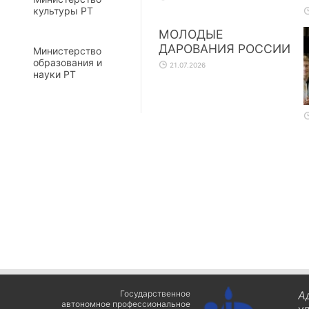
культуры РТ
МОЛОДЫЕ
ДАРОВАНИЯ РОССИИ
Министерство
образования и
21.07.2026
науки РТ
Государственное
А
автономное профессиональное