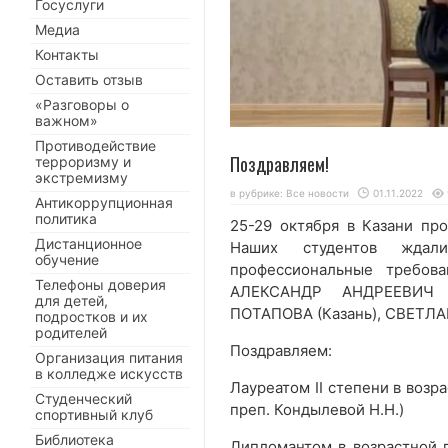
Госуслуги
Медиа
Контакты
Оставить отзыв
«Разговоры о
важном»
Противодействие
Поздравляем!
терроризму и
экстремизму
в рубрике:
Все новости
01.11.2022
Антикоррупционная
политика
25-29 октября в Казани пр
Дистанционное
Наших студентов ждал
обучение
профессиональные требов
Телефоны доверия
АЛЕКСАНДР АНДРЕЕВИЧ 
для детей,
ПОТАПОВА (Казань), СВЕТЛ
подростков и их
родителей
Поздравляем:
Организация питания
в колледже искусств
Лауреатом II степени в возра
Студенческий
преп. Кондылевой Н.Н.)
спортивный клуб
Библиотека
Дипломантом в возрастной г