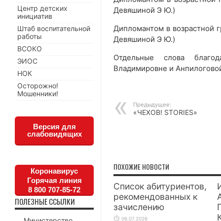
Центр детских
Девяшиной Э Ю.)
инициатив
Дипломантом в возрастной гр
Штаб воспитательной
работы
Девяшиной Э Ю.)
ВСОКО
Отдельные слова благод
ЭИОС
Владимировне и Анпилоговой
НОК
Осторожно!
Мошенники!
Предыдущее:
«ЧЕХОВ! STORIES»
Версия для
слабовидящих
ПОХОЖИЕ НОВОСТИ
Коронавирус
Горячая линия
Список абитуриентов,
8 800 707-85-72
рекомендованных к
ПОЛЕЗНЫЕ ССЫЛКИ
зачислению
06.07.2026
Министерство