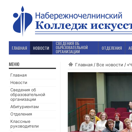
СВЕДЕНИЯ ОБ
ОБРАЗОВАТЕЛЬНОЙ
ГЛАВНАЯ
НОВОСТИ
ОТДЕЛЕНИЯ
А
ОРГАНИЗАЦИИ
МЕНЮ
Главная
/
Все новости
/
«
Главная
Новости
Сведения об
образовательной
организации
Абитуриентам
Отделения
Классные
руководители