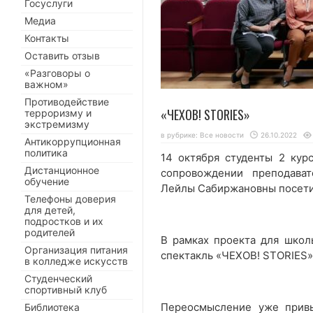
Госуслуги
Медиа
Контакты
Оставить отзыв
«Разговоры о
важном»
Противодействие
«ЧЕХОВ! STORIES»
терроризму и
экстремизму
в рубрике:
Все новости
26.10.2022
Антикоррупционная
политика
14 октября студенты 2 кур
Дистанционное
сопровождении преподават
обучение
Лейлы Сабиржановны посетил
Телефоны доверия
для детей,
подростков и их
родителей
В рамках проекта для школ
Организация питания
спектакль «ЧЕХОВ! STORIES»
в колледже искусств
Студенческий
спортивный клуб
Переосмысление уже привы
Библиотека