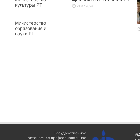
культуры РТ
21.07.2026
Министерство
образования и
науки РТ
Государственное
А
автономное профессиональное