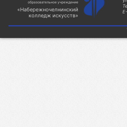
у
образовательное учреждение
Т
«Набережночелнинский
E-
колледж искусств»