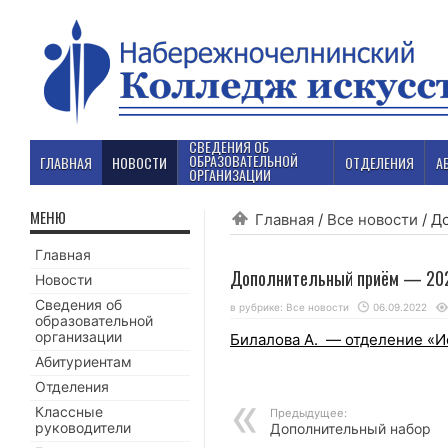
СВЕДЕНИЯ ОБ
ОБРАЗОВАТЕЛЬНОЙ
ГЛАВНАЯ
НОВОСТИ
ОТДЕЛЕНИЯ
А
ОРГАНИЗАЦИИ
МЕНЮ
Главная
/
Все новости
/
Д
Главная
Дополнительный приём — 20
Новости
Сведения об
в рубрике:
Все новости
06.09.2022
образовательной
организации
Билалова А. — отделение «И
Абитуриентам
Отделения
Классные
Предыдущее:
руководители
Дополнительный набор