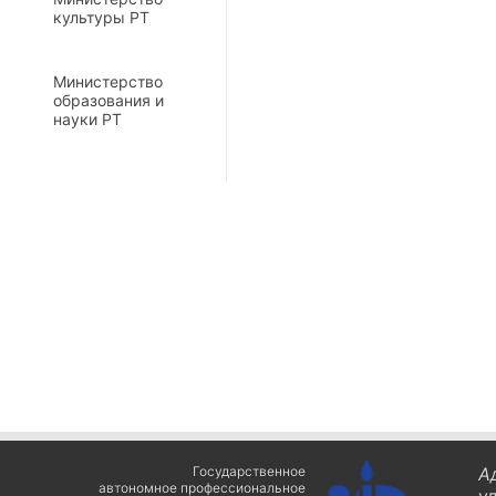
культуры РТ
Министерство
образования и
науки РТ
Государственное
А
автономное профессиональное