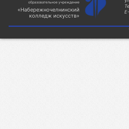
у
образовательное учреждение
Т
«Набережночелнинский
E-
колледж искусств»