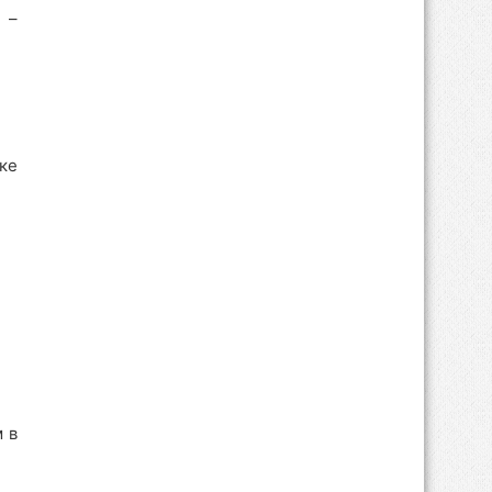
 –
ке
 в