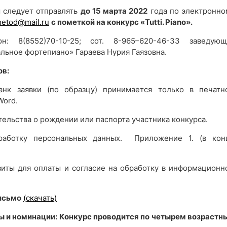
 следует отправлять
до 15 марта 2022
года по электронно
metod@mail.ru
с пометкой на конкурс «
Tutti.
Piano».
н: 8(8552)70-10-25; сот. 8-965–620-46-33 заведующ
льное фортепиано» Гараева Нурия Гаязовна.
ов:
нк заявки (по образцу) принимается только в печатн
Word.
ельства о рождении или паспорта участника конкурса.
работку персональных данных. Приложение 1. (в кон
изиты для оплаты и согласие на обработку в информационн
исьмо
(скачать)
пы и номинации: Конкурс проводится по четырем возрастн