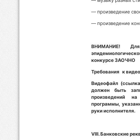
— музыку разных сти
— произведение сво
— произведение конц
ВНИМАНИЕ! Для 
эпидемиологическ
конкурсе ЗАОЧНО
Требования к видео
Видеофайл (ссылка
должен быть зап
произведений на
программы, указан
руки исполнителя.
VIII. Банковские р