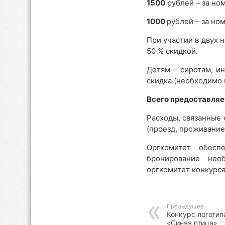
1500
рублей – за но
1000
рублей – за но
При участии в двух 
50 % скидкой.
Детям – сиротам, и
скидка (необходимо
Всего предоставляе
Расходы, связанные
(проезд, проживание
Оргкомитет обесп
бронирование необ
оргкомитет конкурс
Предыдущее:
Конкурс логотип
«Синяя птица»