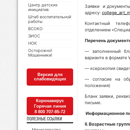
Центр детских
Заявки и документы
инициатив
адресу:
college_art_
Штаб воспитательной
работы
Контактный телефо
ВСОКО
отделением «Специа
ЭИОС
Перечень документ
НОК
Осторожно!
— заполненный бла
Мошенники!
варианте в формате 
— ксерокопия свидет
Версия для
слабовидящих
— согласие на об
положения)
Бланк заявки, рекв
Коронавирус
письме.
Горячая линия
8 800 707-85-72
Информационное п
ПОЛЕЗНЫЕ ССЫЛКИ
I
I. Возрастные груп
Министерство