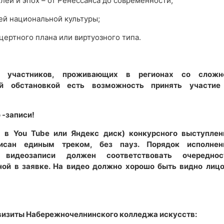
лей и эпох – от Ренессанса до современности;
ей национальной культуры;
ертного плана или виртуозного типа.
участников, проживающих в регионах со сложн
ой обстановкой есть возможность принять участие
 -записи!
 в You Tube или Яндекс диск) конкурсного выступлен
исан единым треком, без пауз. Порядок исполнен
 видеозаписи должен соответствовать очереднос
ной в заявке. На видео должно хорошо быть видно лицо
еквизиты Набережночелнинского колледжа искусств: