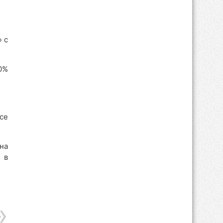
 с
0%
се
на
 в