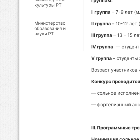
группам:
культуры РТ
I группа
– 7-9 лет (
Министерство
II группа –
10-12 лет
образования и
науки РТ
I
II группа
– 13 – 15 л
I
V группа
— студенты
V
группа
– студенты
Возраст участников 
Конкурс проводитс
— сольное исполнен
— фортепианный ан
III. Программные тр
Номинация сольное 