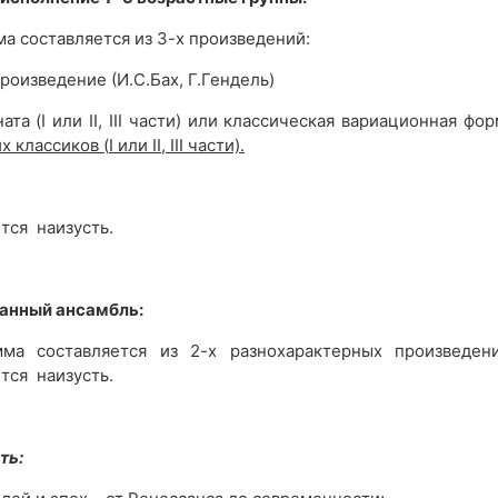
а составляется из 3-х произведений:
роизведение (И.С.Бах, Г.Гендель)
та (I или II, III части) или классическая вариационная фо
х классиков (
I или
II,
III части).
тся наизусть.
анный ансамбль:
мма составляется из 2-х разнохарактерных произведени
тся наизусть.
ть: