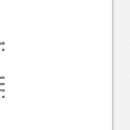
ой
 в
ия
ия
ти
 и