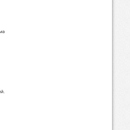
рма
й.