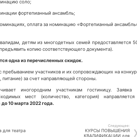
минацию соло;
минации фортепианный ансамбль;
номинациях, оплата за номинацию «Фортепианный ансамбль»
нвалидам, детям из многодетных семей предоставляется 5
 предъявить копию соответствующего документа).
тся одна из перечисленных скидок.
 с пребыванием участников и их сопровождающих на конкур
, питание) за счет направляющей стороны.
ечивает иногородним участникам гостиницу. Заявка 
ходимых мест (количество, категория) направляется
а
до 10 марта 2022 года.
Следующее:
а для театра
КУРСЫ ПОВЫШЕНИЯ
КВАЛИФИКАЦИИ для