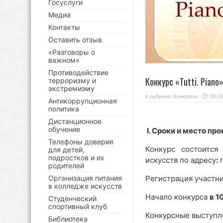
Госуслуги
Медиа
Контакты
Оставить отзыв
«Разговоры о
важном»
Противодействие
Конкурс «Tutti. Pian
терроризму и
экстремизму
в рубрике:
Конкурсы
09.03
Антикоррупционная
политика
Дистанционное
обучение
I. Сроки и место пр
Телефоны доверия
Конкурс состоитс
для детей,
подростков и их
искусств по адресу
:
г
родителей
Организация питания
Регистрация участн
в колледже искусств
Начало конкурса
в 1
Студенческий
спортивный клуб
Конкурсные выступле
Библиотека