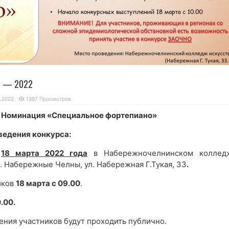
o» — 2022
.2022
1397 Просмотров
Номинация «Специальное фортепиано»
оведения конкурса:
я
18 марта 2022 года
в Набережночелнинском коллед
. Набережные Челны, ул. Набережная Г.Тукая, 33
.
иков
18
марта с 09.00
.
0.00.
ния участников будут проходить публично.