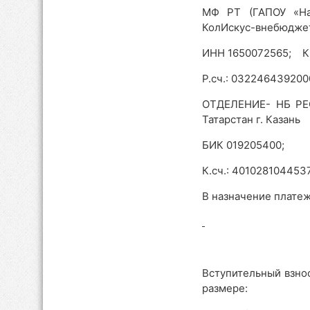
МФ РТ (ГАПОУ «На
КолИскус-внебюдже
ИНН 1650072565; К
Р.сч.: 032246439200
ОТДЕЛЕНИЕ- НБ РЕ
Татарстан г. Казань
БИК 019205400;
К.сч.: 40102810445
В назначение платеж
Вступительный взно
размере: