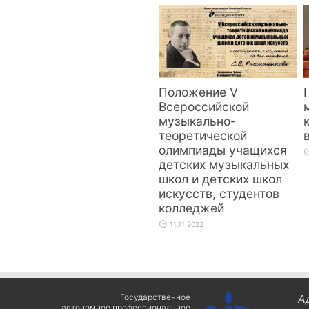
Положение V
Всероссийской
музыкально-
теоретической
олимпиады учащихся
детских музыкальных
школ и детских школ
искусств, студентов
колледжей
11.11.2022
Государственное
А
автономное профессиональное