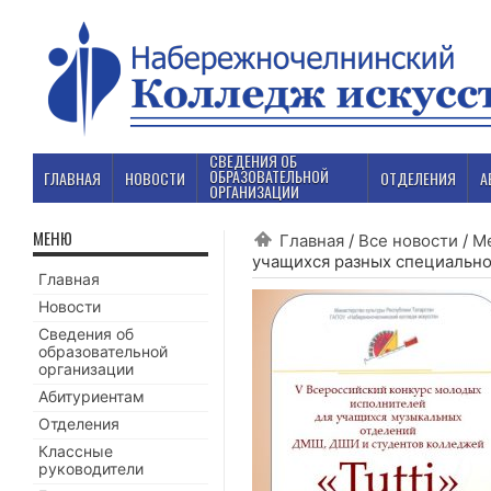
СВЕДЕНИЯ ОБ
ОБРАЗОВАТЕЛЬНОЙ
ГЛАВНАЯ
НОВОСТИ
ОТДЕЛЕНИЯ
А
ОРГАНИЗАЦИИ
МЕНЮ
Главная
/
Все новости
/
М
учащихся разных специальн
Главная
Новости
Сведения об
образовательной
организации
Абитуриентам
Отделения
Классные
руководители