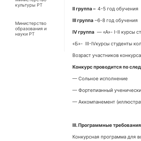
культуры РТ
II группа –
4-5 год обучения
I
II группа
–6-8 год обучения
Министерство
образования и
I
V группа
— «А»- I-II курсы 
науки РТ
«Б»- III-IVкурсы студенты к
Возраст участников конкурса
Конкурс проводится по сл
— Сольное исполнение
— Фортепианный ученически
— Аккомпанемент (иллюстрат
III. Программные требования
Конкурсная программа для в