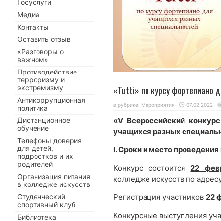
Госуслуги
Медиа
Контакты
Оставить отзыв
«Разговоры о
важном»
Противодействие
терроризму и
экстремизму
«Tutti» по курсу фортепиано 
Антикоррупционная
в рубрике:
Мероприятия
07.02.2022
политика
Дистанционное
«
V
Всероссийский конкурс
обучение
учащихся разных специаль
Телефоны доверия
для детей,
I. Сроки и место проведения
подростков и их
родителей
Конкурс состоится
22 фев
Организация питания
колледже искусств по адрес
в колледже искусств
Студенческий
Регистрация участников
22
ф
спортивный клуб
Конкурсные выступления уча
Библиотека