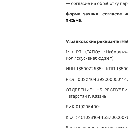
— согласие на обработку пе
Форма заявки, согласие н
письме
.
V. Банковские реквизиты Н
МФ РТ (ГАПОУ «Набережно
КолИскус-внебюджет)
ИНН 1650072565; КПП 16500
Р.сч.: 03224643920000001147
ОТДЕЛЕНИЕ- НБ РЕСПУБЛИ
Татарстан г. Казань
БИК 019205400;
К.сч.: 4010281044537000007
В назначение платежа указат