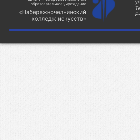
у
образовательное учреждение
Т
«Набережночелнинский
E-
колледж искусств»