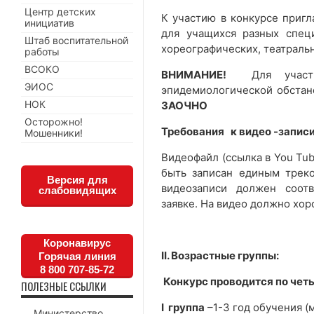
Центр детских
К участию в конкурсе пригл
инициатив
для учащихся разных специ
Штаб воспитательной
хореографических, театрал
работы
ВСОКО
ВНИМАНИЕ!
Для участн
ЭИОС
эпидемиологической обстано
НОК
ЗАОЧНО
Осторожно!
Требования к видео -записи
Мошенники!
Видеофайл (ссылка в You Tu
быть записан единым треко
Версия для
видеозаписи должен соотв
слабовидящих
заявке. На видео должно хор
Коронавирус
I
I. Возрастные группы:
Горячая линия
8 800 707-85-72
Конкурс проводится по чет
ПОЛЕЗНЫЕ ССЫЛКИ
I группа
–1-3 год обучения 
Министерство