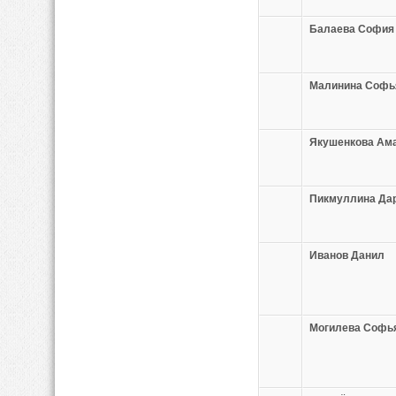
Балаева София
Малинина Софь
Якушенкова Ам
Пикмуллина Да
Иванов Данил
Могилева Софь