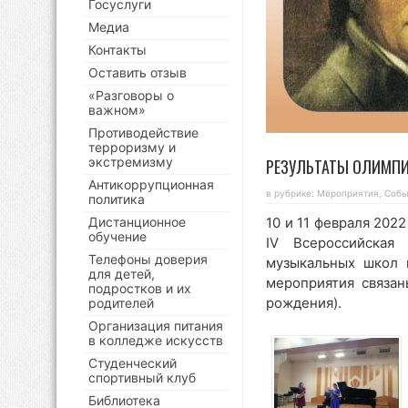
Госуслуги
Медиа
Контакты
Оставить отзыв
«Разговоры о
важном»
Противодействие
терроризму и
экстремизму
РЕЗУЛЬТАТЫ ОЛИМПИ
Антикоррупционная
в рубрике:
Мероприятия
,
Собы
политика
Дистанционное
10 и 11 февраля 202
обучение
IV Всероссийская 
Телефоны доверия
музыкальных школ 
для детей,
мероприятия связан
подростков и их
рождения).
родителей
Организация питания
в колледже искусств
Студенческий
спортивный клуб
Библиотека