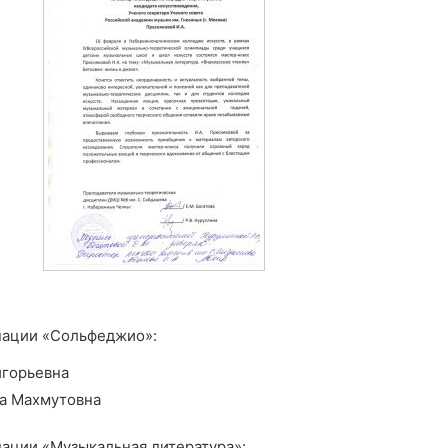
нации «Сольфеджио»:
игорьевна
а Махмутовна
ации «Музыкальная литература»: