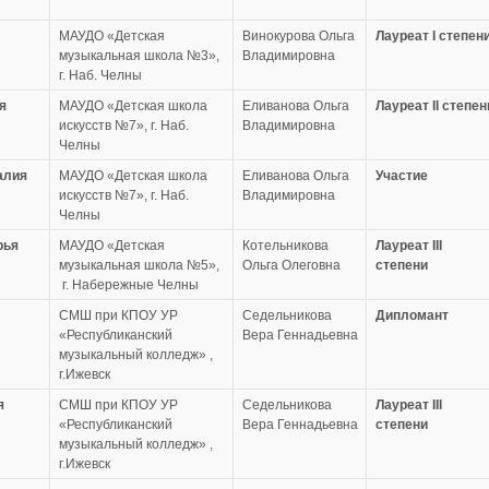
МАУДО «Детская
Винокурова Ольга
Лауреат
I степен
музыкальная школа №3»,
Владимировна
г. Наб. Челны
я
МАУДО «Детская школа
Еливанова Ольга
Лауреат
II степен
искусств №7», г. Наб.
Владимировна
Челны
алия
МАУДО «Детская школа
Еливанова Ольга
Участие
искусств №7», г. Наб.
Владимировна
Челны
рья
МАУДО «Детская
Котельникова
Лауреат
III
музыкальная школа №5»,
Ольга Олеговна
степени
г. Набережные Челны
СМШ при КПОУ УР
Седельникова
Дипломант
«Республиканский
Вера Геннадьевна
музыкальный колледж» ,
г.Ижевск
я
СМШ при КПОУ УР
Седельникова
Лауреат
III
«Республиканский
Вера Геннадьевна
степени
музыкальный колледж» ,
г.Ижевск