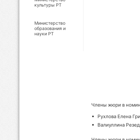
культуры РТ
Министерство
образования и
науки РТ
Члены жюри в номи
Рухлова Елена Гр
Валиуллина Резед
Члены жюри в номин