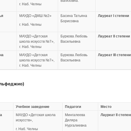
Вагизовна.
г. Наб. Челны
ья
МАУДО «ДМШ №2»
Басина Татьяна
Лауреат
I степени
Борисовна
г. Наб. Челны
МАУДО «Детская
Буркова Любовь
Лауреат
II степени
школа искусств №7»,
Васильевна
г. Наб. Челны
на
МАУДО «Детская
Буркова Любовь
Лауреат
III степени
школа искусств №7»,
Васильевна
г. Наб. Челны
ольфеджио)
Учебное заведение
Педагоги
Место
а
МАУДО «Детская школа
Мингалеева
Лауреат
II степен
искусств»,
Диляра
Нургалиевна
г. Наб. Челны