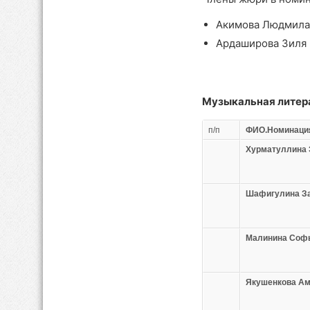
Акимова Людмила
Ардаширова Зиля 
Музыкальная литер
п/п
ФИО.Номинаци
Хурматуллина
Шафигулина З
Малинина Соф
Якушенкова А