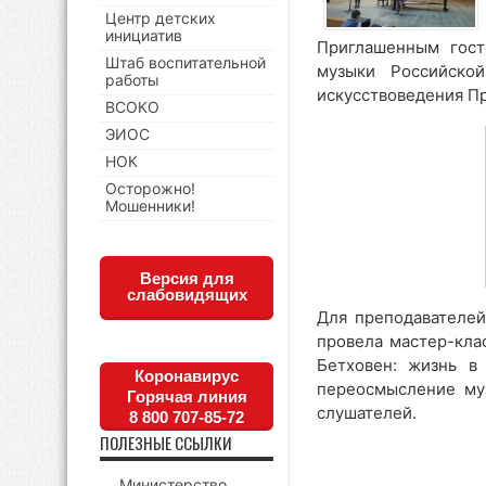
Центр детских
инициатив
Приглашенным гос
Штаб воспитательной
музыки Российской
работы
искусствоведения П
ВСОКО
ЭИОС
НОК
Осторожно!
Мошенники!
Версия для
слабовидящих
Для преподавателей
провела мастер-кла
Бетховен: жизнь в
Коронавирус
переосмысление му
Горячая линия
слушателей.
8 800 707-85-72
ПОЛЕЗНЫЕ ССЫЛКИ
Министерство