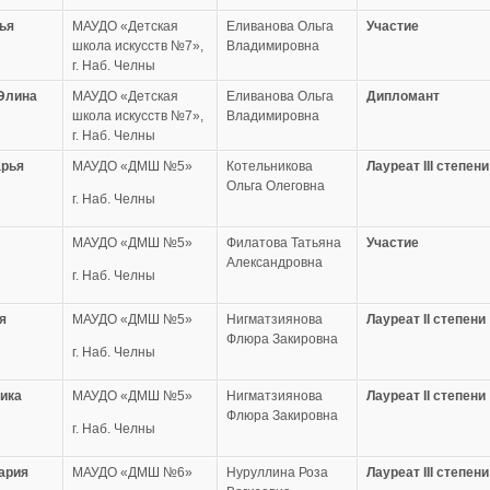
ья
МАУДО «Детская
Еливанова Ольга
Участие
школа искусств №7»,
Владимировна
г. Наб. Челны
Элина
МАУДО «Детская
Еливанова Ольга
Дипломант
школа искусств №7»,
Владимировна
г. Наб. Челны
арья
МАУДО «ДМШ №5»
Котельникова
Лауреат
III степени
Ольга Олеговна
г. Наб. Челны
МАУДО «ДМШ №5»
Филатова Татьяна
Участие
Александровна
г. Наб. Челны
я
МАУДО «ДМШ №5»
Нигматзиянова
Лауреат
II степени
Флюра Закировна
г. Наб. Челны
ика
МАУДО «ДМШ №5»
Нигматзиянова
Лауреат
II степени
Флюра Закировна
г. Наб. Челны
ария
МАУДО «ДМШ №6»
Нуруллина Роза
Лауреат
III степени