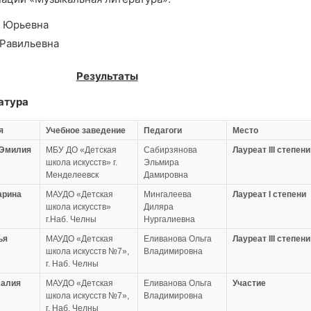
 Юрьевна
Равильевна
Результаты
атура
я
Учебное заведение
Педагоги
Место
 Эмилия
МБУ ДО «Детская
Сабирзянова
Лауреат
III степени
школа искусств» г.
Эльмира
Менделеевск
Дамировна
арина
МАУДО «Детская
Мингалеева
Лауреат
I степени
школа искусств»
Диляра
г.Наб. Челны
Нургалиевна
ья
МАУДО «Детская
Еливанова Ольга
Лауреат
III степени
школа искусств №7»,
Владимировна
г. Наб. Челны
малия
МАУДО «Детская
Еливанова Ольга
Участие
школа искусств №7»,
Владимировна
г. Наб. Челны