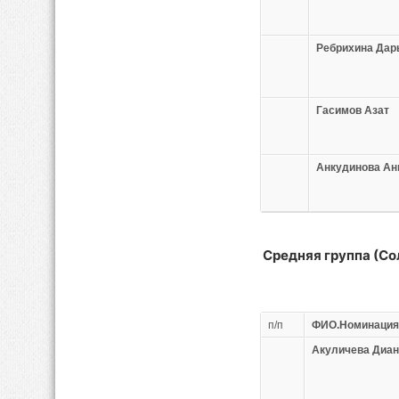
Ребрихина Дар
Гасимов Азат
Анкудинова Ан
C
редняя группа (С
п/п
ФИО.Номинация
Акуличева Диан